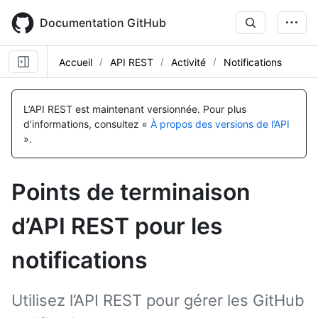
Skip
to
Documentation GitHub
main
content
Accueil
API REST
Activité
Notifications
Nom, Type,
Nom, Type,
Nom, Type,
Nom, Type,
Nom, Type,
Nom, Type,
Nom, Type,
Nom, Type,
Nom, Type,
Nom, Type,
Nom, Type,
Nom, Type,
Nom, Type,
Nom, Type,
Nom, Type,
Nom, Type,
Nom, Type,
Nom, Type,
Nom, Type,
Nom, Type,
Nom, Type,
Nom, Type,
Nom, Type,
Description
Description
Description
Description
Description
Description
Description
Description
Description
Description
Description
Description
Description
Description
Description
Description
Description
Description
Description
Description
Description
Description
Description
L’API REST est maintenant versionnée.
Pour plus
d’informations, consultez «
À propos des versions de l’API
».
Points de terminaison
d’API REST pour les
notifications
Utilisez l’API REST pour gérer les GitHub