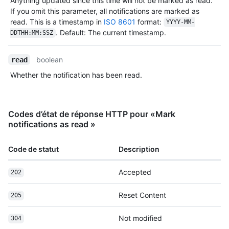
Anything updated since this time will not be marked as read.
If you omit this parameter, all notifications are marked as
read. This is a timestamp in
ISO 8601
format:
YYYY-MM-
. Default: The current timestamp.
DDTHH:MM:SSZ
boolean
read
Whether the notification has been read.
Codes d’état de réponse HTTP pour «Mark
notifications as read »
Code de statut
Description
Accepted
202
Reset Content
205
Not modified
304