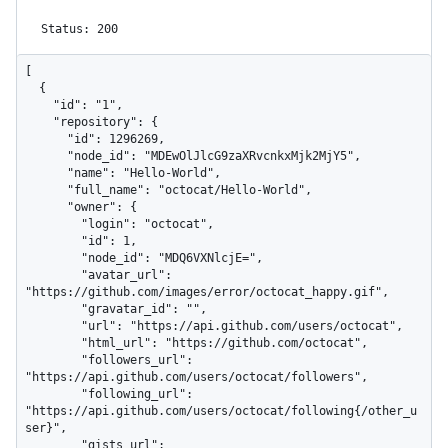
Status: 200
[

  {

    "id": "1",

    "repository": {

      "id": 1296269,

      "node_id": "MDEwOlJlcG9zaXRvcnkxMjk2MjY5",

      "name": "Hello-World",

      "full_name": "octocat/Hello-World",

      "owner": {

        "login": "octocat",

        "id": 1,

        "node_id": "MDQ6VXNlcjE=",

        "avatar_url": 
"https://github.com/images/error/octocat_happy.gif",

        "gravatar_id": "",

        "url": "https://api.github.com/users/octocat",

        "html_url": "https://github.com/octocat",

        "followers_url": 
"https://api.github.com/users/octocat/followers",

        "following_url": 
"https://api.github.com/users/octocat/following{/other_u
ser}",

        "gists_url": 