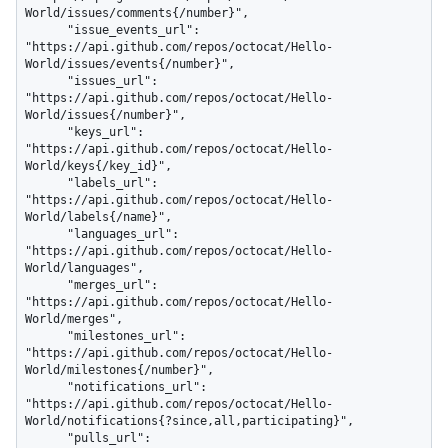
World/issues/comments{/number}",

      "issue_events_url": 
"https://api.github.com/repos/octocat/Hello-
World/issues/events{/number}",

      "issues_url": 
"https://api.github.com/repos/octocat/Hello-
World/issues{/number}",

      "keys_url": 
"https://api.github.com/repos/octocat/Hello-
World/keys{/key_id}",

      "labels_url": 
"https://api.github.com/repos/octocat/Hello-
World/labels{/name}",

      "languages_url": 
"https://api.github.com/repos/octocat/Hello-
World/languages",

      "merges_url": 
"https://api.github.com/repos/octocat/Hello-
World/merges",

      "milestones_url": 
"https://api.github.com/repos/octocat/Hello-
World/milestones{/number}",

      "notifications_url": 
"https://api.github.com/repos/octocat/Hello-
World/notifications{?since,all,participating}",

      "pulls_url": 