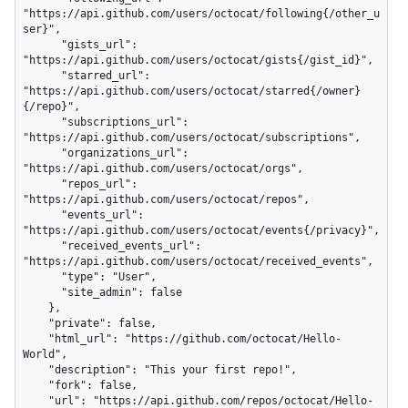
"https://api.github.com/users/octocat/following{/other_u
ser}",

      "gists_url": 
"https://api.github.com/users/octocat/gists{/gist_id}",

      "starred_url": 
"https://api.github.com/users/octocat/starred{/owner}
{/repo}",

      "subscriptions_url": 
"https://api.github.com/users/octocat/subscriptions",

      "organizations_url": 
"https://api.github.com/users/octocat/orgs",

      "repos_url": 
"https://api.github.com/users/octocat/repos",

      "events_url": 
"https://api.github.com/users/octocat/events{/privacy}",

      "received_events_url": 
"https://api.github.com/users/octocat/received_events",

      "type": "User",

      "site_admin": false

    },

    "private": false,

    "html_url": "https://github.com/octocat/Hello-
World",

    "description": "This your first repo!",

    "fork": false,

    "url": "https://api.github.com/repos/octocat/Hello-