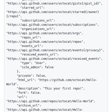
"https://api.github.com/users/octocat/gists{/gist_id}",

        "starred_url": 
"https://api.github.com/users/octocat/starred{/owner}
{/repo}",

        "subscriptions_url": 
"https://api.github.com/users/octocat/subscriptions",

        "organizations_url": 
"https://api.github.com/users/octocat/orgs",

        "repos_url": 
"https://api.github.com/users/octocat/repos",

        "events_url": 
"https://api.github.com/users/octocat/events{/privacy}",

        "received_events_url": 
"https://api.github.com/users/octocat/received_events",

        "type": "User",

        "site_admin": false

      },

      "private": false,

      "html_url": "https://github.com/octocat/Hello-
World",

      "description": "This your first repo!",

      "fork": false,

      "url": 
"https://api.github.com/repos/octocat/Hello-World",

      "archive_url": 
"https://api.github.com/repos/octocat/Hello-