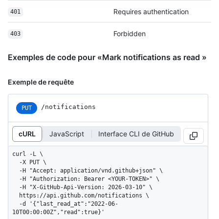
Requires authentication
401
Forbidden
403
Exemples de code pour «Mark notifications as read »
Exemple de requête
/notifications
PUT
cURL
JavaScript
Interface CLI de GitHub
curl -L \

  -X PUT \

  -H "Accept: application/vnd.github+json" \

  -H "Authorization: Bearer <YOUR-TOKEN>" \

  -H "X-GitHub-Api-Version: 2026-03-10" \

  https://api.github.com/notifications \

  -d '{"last_read_at":"2022-06-
10T00:00:00Z","read":true}'