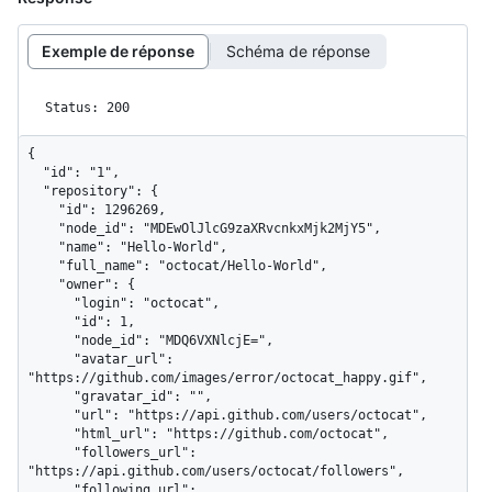
Exemple de réponse
Schéma de réponse
Status: 200
{

  "id": "1",

  "repository": {

    "id": 1296269,

    "node_id": "MDEwOlJlcG9zaXRvcnkxMjk2MjY5",

    "name": "Hello-World",

    "full_name": "octocat/Hello-World",

    "owner": {

      "login": "octocat",

      "id": 1,

      "node_id": "MDQ6VXNlcjE=",

      "avatar_url": 
"https://github.com/images/error/octocat_happy.gif",

      "gravatar_id": "",

      "url": "https://api.github.com/users/octocat",

      "html_url": "https://github.com/octocat",

      "followers_url": 
"https://api.github.com/users/octocat/followers",

      "following_url": 