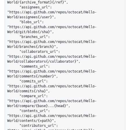
World/{archive_format}{/ref}",

      "assignees_url": 
"https://api.github.com/repos/octocat/Hello-
World/assignees{/user}",

      "blobs_url": 
"https://api.github.com/repos/octocat/Hello-
World/git/blobs{/sha}",

      "branches_url": 
"https://api.github.com/repos/octocat/Hello-
World/branches{/branch}",

      "collaborators_url": 
"https://api.github.com/repos/octocat/Hello-
World/collaborators{/collaborator}",

      "comments_url": 
"https://api.github.com/repos/octocat/Hello-
World/comments{/number}",

      "commits_url": 
"https://api.github.com/repos/octocat/Hello-
World/commits{/sha}",

      "compare_url": 
"https://api.github.com/repos/octocat/Hello-
World/compare/{base}...{head}",

      "contents_url": 
"https://api.github.com/repos/octocat/Hello-
World/contents/{+path}",

      "contributors_url": 