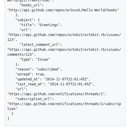
World/git/trees{/sha}",

      "hooks_url": 
"http://api.github.com/repos/octocat/Hello-World/hooks"

    },

    "subject": {

      "title": "Greetings",

      "url": 
"https://api.github.com/repos/octokit/octokit.rb/issues/
123",

      "latest_comment_url": 
"https://api.github.com/repos/octokit/octokit.rb/issues/
comments/123",

      "type": "Issue"

    },

    "reason": "subscribed",

    "unread": true,

    "updated_at": "2014-11-07T22:01:45Z",

    "last_read_at": "2014-11-07T22:01:45Z",

    "url": 
"https://api.github.com/notifications/threads/1",

    "subscription_url": 
"https://api.github.com/notifications/threads/1/subscrip
tion"

  }

]