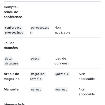
Compte-
rendu de
conférence
,
Non
conference
@proceeding
applicable
proceedings
s
Jeu de
données
,
[Jeu de
data
@misc
données]
database
Article de
Non
magazine-
@article
magazine
applicable
article
Manuelle
Non
manual
@manual
applicable
Divers/généri