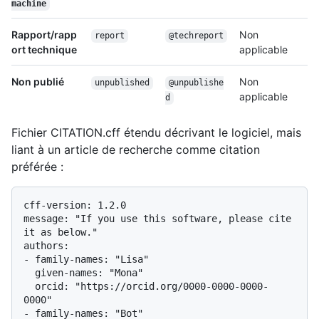
machine
Rapport/rapp
Non
report
@techreport
ort technique
applicable
Non publié
Non
unpublished
@unpublishe
applicable
d
Fichier CITATION.cff étendu décrivant le logiciel, mais
liant à un article de recherche comme citation
préférée :
cff-version: 1.2.0

message: "If you use this software, please cite 
it as below."

authors:

- family-names: "Lisa"

  given-names: "Mona"

  orcid: "https://orcid.org/0000-0000-0000-
0000"

- family-names: "Bot"
