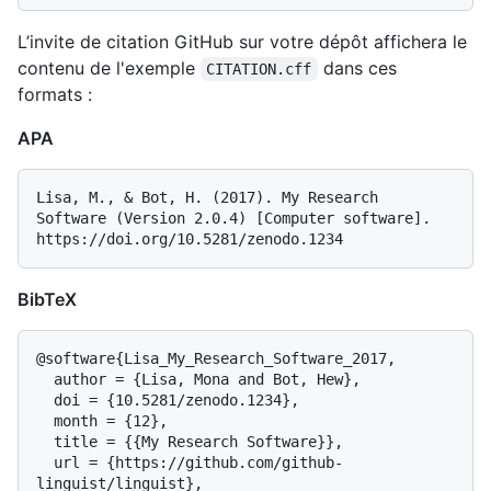
L’invite de citation GitHub sur votre dépôt affichera le
contenu de l'exemple
dans ces
CITATION.cff
formats :
APA
Lisa, M., & Bot, H. (2017). My Research 
Software (Version 2.0.4) [Computer software]. 
BibTeX
@software{Lisa_My_Research_Software_2017,

  author = {Lisa, Mona and Bot, Hew},

  doi = {10.5281/zenodo.1234},

  month = {12},

  title = {{My Research Software}},

  url = {https://github.com/github-
linguist/linguist},
