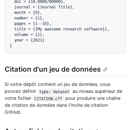
  doi = {10.0000/00000},

  journal = {Journal Title},

  month = {9},

  number = {1},

  pages = {1--10},

  title = {{My awesome research software}},

  volume = {1},

  year = {2021}

Citation d'un jeu de données
Si votre dépôt contient un jeu de données, vous
pouvez définir
au niveau supérieur de
type: dataset
votre fichier
pour produire une chaîne
CITATION.cff
de citation de données dans l'invite de citation
GitHub.