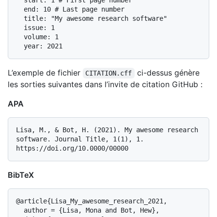
  start: 1 # First page number

  end: 10 # Last page number

  title: "My awesome research software"

  issue: 1

  volume: 1

L’exemple de fichier
ci-dessus génère
CITATION.cff
les sorties suivantes dans l’invite de citation GitHub :
APA
Lisa, M., & Bot, H. (2021). My awesome research 
software. Journal Title, 1(1), 1. 
BibTeX
@article{Lisa_My_awesome_research_2021,

  author = {Lisa, Mona and Bot, Hew},
