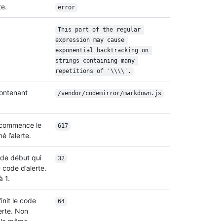
te.
error
This part of the regular 
expression may cause 
exponential backtracking on 
strings containing many 
repetitions of '\\\\'.
contenant
/vendor/codemirror/markdown.js
ù commence le
617
 l’alerte.
 de début qui
32
code d’alerte.
à 1.
init le code
64
erte. Non