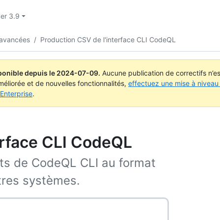
ver 3.9
 avancées
/
Production CSV de l'interface CLI CodeQL
ponible depuis le
2024-07-09
.
Aucune publication de correctifs n’
méliorée et de nouvelles fonctionnalités,
effectuez une mise à niveau 
Enterprise
.
erface CLI CodeQL
ats de CodeQL CLI au format
tres systèmes.