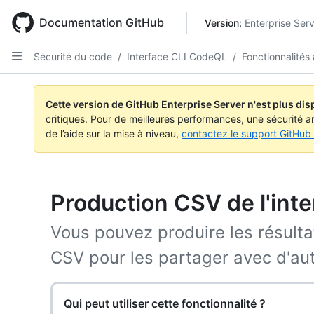
Skip
to
Documentation GitHub
Version: 
Enterprise Ser
main
content
Sécurité du code
/
Interface CLI CodeQL
/
Fonctionnalités
Cette version de GitHub Enterprise Server n'est plus dis
critiques. Pour de meilleures performances, une sécurité a
de l’aide sur la mise à niveau,
contactez le support GitHub 
Production CSV de l'int
Vous pouvez produire les résult
CSV pour les partager avec d'au
Qui peut utiliser cette fonctionnalité ?