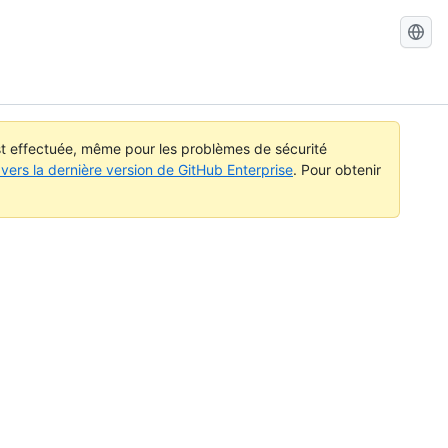
Recherch
dans
GitHub
Docs
est effectuée, même pour les problèmes de sécurité
vers la dernière version de GitHub Enterprise
. Pour obtenir