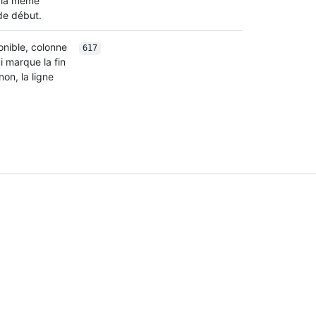
a la même
 de début.
onible, colonne
617
ui marque la fin
non, la ligne