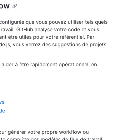
low
configurés que vous pouvez utiliser tels quels
travail. GitHub analyse votre code et vous
nt être utiles pour votre référentiel. Par
de.js, vous verrez des suggestions de projets
ider à être rapidement opérationnel, en
ws
de
our générer votre propre workflow ou
liste complète des modèles de flux de travail