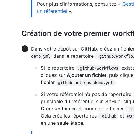
Pour plus d’informations, consultez «
Gest
un référentiel
».
Création de votre premier work
Dans votre dépôt sur GitHub, créez un fichi
dans le répertoire
demo.yml
.github/workflo
Si le répertoire
existe
.github/workflows
cliquez sur
Ajouter un fichier
, puis cliqu
fichier
.
github-actions-demo.yml
Si votre référentiel n’a pas de répertoire
principale du référentiel sur GitHub, cliq
Créer un fichier
et nommez le fichier
.g
Cela crée les répertoires
et
.github
wo
en une seule étape.