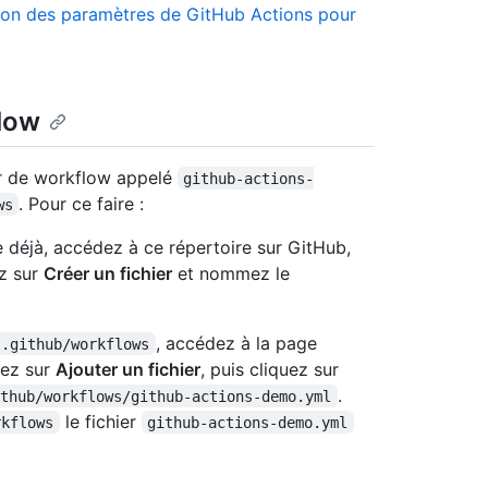
ion des paramètres de GitHub Actions pour
flow
er de workflow appelé
github-actions-
. Pour ce faire :
ws
 déjà, accédez à ce répertoire sur GitHub,
ez sur
Créer un fichier
et nommez le
, accédez à la page
.github/workflows
uez sur
Ajouter un fichier
, puis cliquez sur
.
ithub/workflows/github-actions-demo.yml
le fichier
rkflows
github-actions-demo.yml