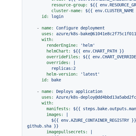
resource-group:
${{
env.RESOURCE_G
cluster-name:
${{
env.CLUSTER_NAME
id:
login
-
name:
Configure
deployment
uses:
azure/k8s-bake@61041e8c2f75c1f01
with:
renderEngine:
'helm'
helmChart:
${{
env.CHART_PATH
}}
overrideFiles:
${{
env.CHART_OVERRID
overrides:
|

helm-version:
'latest'
id:
bake
-
name:
Deploys
application
uses:
Azure/k8s-deploy@dd4bbd13a5abd2f
with:
manifests:
${{
steps.bake.outputs.ma
images:
|

          ${{ env.AZURE_CONTAINER_REGISTRY }}.azurecr.io/${{ env.PROJECT_NAME }}:${{ 
imagepullsecrets:
|
