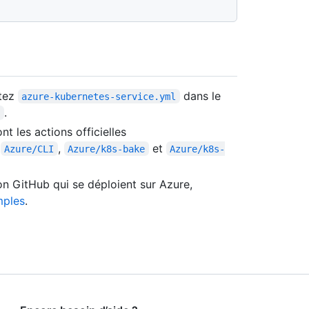
ltez
dans le
azure-kubernetes-service.yml
.
s
nt les actions officielles
,
,
et
Azure/CLI
Azure/k8s-bake
Azure/k8s-
ion GitHub qui se déploient sur Azure,
mples
.