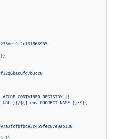
4233def4f2cf3f866955
}}
bf12d6bac8fd7b3cc8
997a3fcfbfbce3c459fec87e0ab188
LS
}}