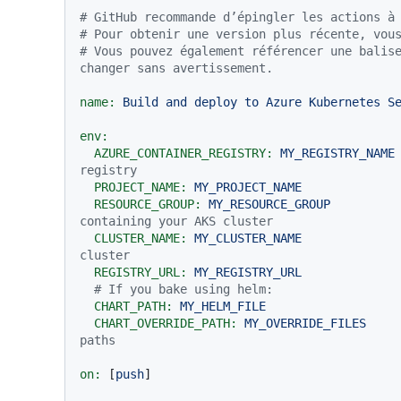
# GitHub recommande d’épingler les actions à
# Pour obtenir une version plus récente, vou
# Vous pouvez également référencer une balise
changer sans avertissement.
name:
Build
and
deploy
to
Azure
Kubernetes
S
env:
AZURE_CONTAINER_REGISTRY:
MY_REGISTRY_NAME
registry
PROJECT_NAME:
MY_PROJECT_NAME
RESOURCE_GROUP:
MY_RESOURCE_GROUP
containing your AKS cluster
CLUSTER_NAME:
MY_CLUSTER_NAME
cluster
REGISTRY_URL:
MY_REGISTRY_URL
# If you bake using helm:
CHART_PATH:
MY_HELM_FILE
CHART_OVERRIDE_PATH:
MY_OVERRIDE_FILES
paths
on:
 [
push
]
