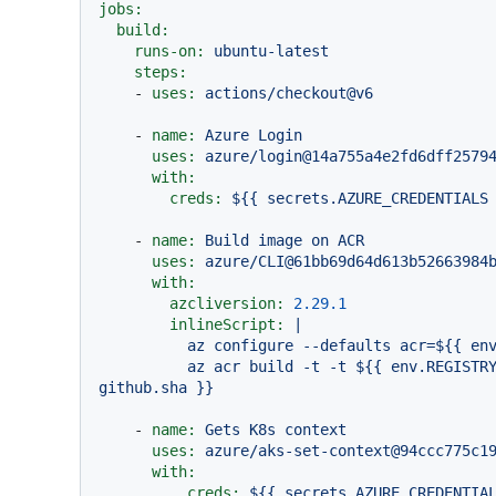
jobs:
build:
runs-on:
ubuntu-latest
steps:
-
uses:
actions/checkout@v6
-
name:
Azure
Login
uses:
azure/login@14a755a4e2fd6dff2579
with:
creds:
${{
secrets.AZURE_CREDENTIALS
-
name:
Build
image
on
ACR
uses:
azure/CLI@61bb69d64d613b52663984
with:
azcliversion:
2.29
.1
inlineScript:
|

          az configure --defaults acr=${{ env.AZURE_CONTAINER_REGISTRY }}

          az acr build -t -t ${{ env.REGISTRY_URL }}/${{ env.PROJECT_NAME }}:${{ 
-
name:
Gets
K8s
context
uses:
azure/aks-set-context@94ccc775c1
with:
creds:
${{
secrets.AZURE_CREDENTIA