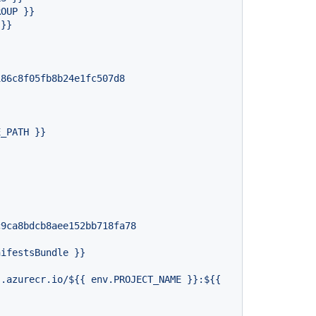
ROUP
}}
}}
186c8f05fb8b24e1fc507d8
E_PATH
}}
c9ca8bdcb8aee152bb718fa78
nifestsBundle
}}