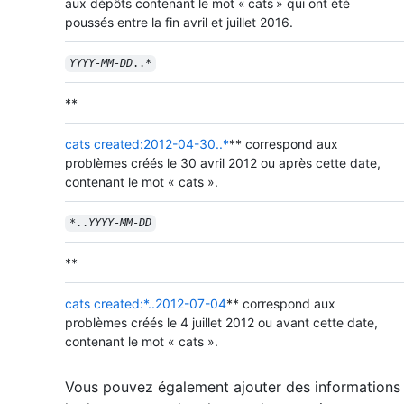
aux dépôts contenant le mot « cats » qui ont été
poussés entre la fin avril et juillet 2016.
YYYY
-
MM
-
DD
..*
**
cats created:2012-04-30..*
** correspond aux
problèmes créés le 30 avril 2012 ou après cette date,
contenant le mot « cats ».
*..
YYYY
-
MM
-
DD
**
cats created:*..2012-07-04
** correspond aux
problèmes créés le 4 juillet 2012 ou avant cette date,
contenant le mot « cats ».
Vous pouvez également ajouter des informations 