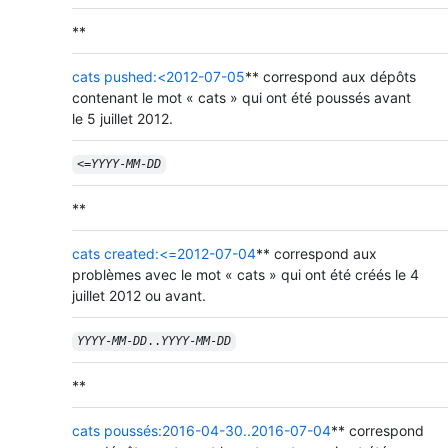
**
cats pushed:<2012-07-05
** correspond aux dépôts
contenant le mot « cats » qui ont été poussés avant
le 5 juillet 2012.
<=
YYYY
-
MM
-
DD
**
cats created:<=2012-07-04
** correspond aux
problèmes avec le mot « cats » qui ont été créés le 4
juillet 2012 ou avant.
YYYY
-
MM
-
DD
..
YYYY
-
MM
-
DD
**
cats poussés:2016-04-30..2016-07-04
** correspond