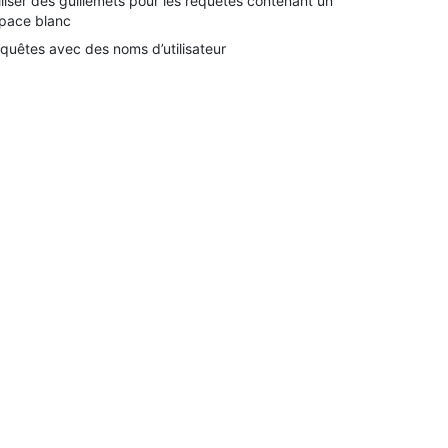
iliser des guillemets pour les requêtes contenant un
pace blanc
quêtes avec des noms d’utilisateur