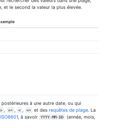
ur rechercher des valeurs dans une plage,
 et le second la valeur la plus élevée.
Exemple
postérieures à une autre date, ou qui
,
,
,
et des
requêtes de plage
. La
>
>=
<
<=
e
ISO8601
, à savoir
(année, mois,
YYYY-MM-DD