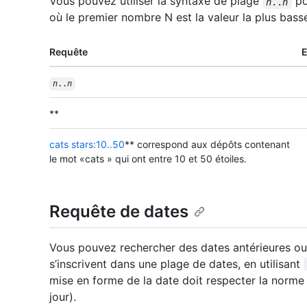
Vous pouvez utiliser la syntaxe de plage
po
n
..
n
où le premier nombre N est la valeur la plus basse,
Requête
n
..
n
**
cats stars:10..50
** correspond aux dépôts contenant
le mot «cats » qui ont entre 10 et 50 étoiles.
Requête de dates
Vous pouvez rechercher des dates antérieures ou 
s’inscrivent dans une plage de dates, en utilisant
mise en forme de la date doit respecter la norm
jour).