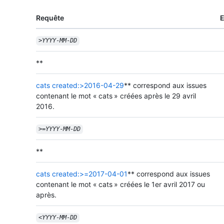
Requête
>
YYYY
-
MM
-
DD
**
cats created:>2016-04-29
** correspond aux issues
contenant le mot « cats » créées après le 29 avril
2016.
>=
YYYY
-
MM
-
DD
**
cats created:>=2017-04-01
** correspond aux issues
contenant le mot « cats » créées le 1er avril 2017 ou
après.
<
YYYY
-
MM
-
DD