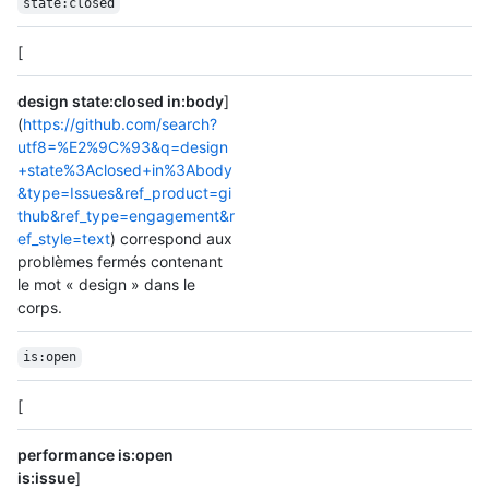
state:closed
[
design state:closed in:body
]
(
https://github.com/search?
utf8=%E2%9C%93&q=design
+state%3Aclosed+in%3Abody
&type=Issues&ref_product=gi
thub&ref_type=engagement&r
ef_style=text
) correspond aux
problèmes fermés contenant
le mot « design » dans le
corps.
is:open
[
performance is:open
is:issue
]