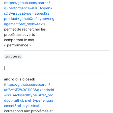
(
https://github.com/search?
q=performance+is%3Aopen+i
s%3Aissue&type=Issues&ref_
product=github&ref_type=eng
agement&ref_style=text
)
permet de rechercher les
problèmes ouverts
comportant le mot
« performance ».
is:closed
[
android is:closed
]
(
https://github.com/search?
utf8=%E2%9C%93&q=android
+is%3Aclosed&type=&ref_pro
duct=github&ref_type=engag
ement&ref_style=text
)
correspond aux problèmes et