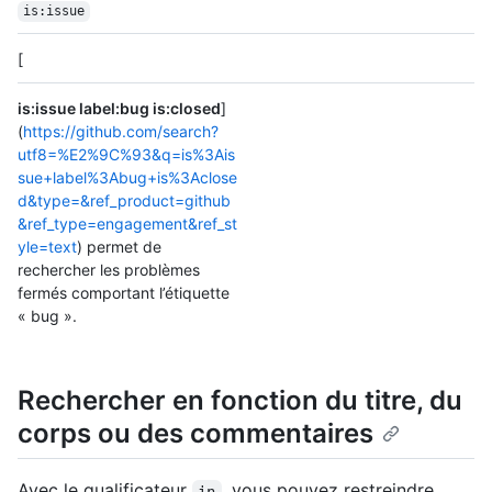
is:issue
[
is:issue label:bug is:closed
]
(
https://github.com/search?
utf8=%E2%9C%93&q=is%3Ais
sue+label%3Abug+is%3Aclose
d&type=&ref_product=github
&ref_type=engagement&ref_st
yle=text
) permet de
rechercher les problèmes
fermés comportant l’étiquette
« bug ».
Rechercher en fonction du titre, du
corps ou des commentaires
Avec le qualificateur
, vous pouvez restreindre
in