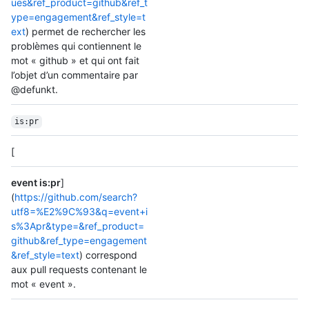
ues&ref_product=github&ref_t
ype=engagement&ref_style=t
ext
) permet de rechercher les
problèmes qui contiennent le
mot « github » et qui ont fait
l’objet d’un commentaire par
@defunkt.
is:pr
[
event is:pr
]
(
https://github.com/search?
utf8=%E2%9C%93&q=event+i
s%3Apr&type=&ref_product=
github&ref_type=engagement
&ref_style=text
) correspond
aux pull requests contenant le
mot « event ».