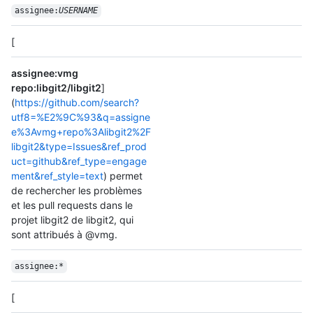
assignee:
USERNAME
[
assignee:vmg
repo:libgit2/libgit2
]
(
https://github.com/search?
utf8=%E2%9C%93&q=assigne
e%3Avmg+repo%3Alibgit2%2F
libgit2&type=Issues&ref_prod
uct=github&ref_type=engage
ment&ref_style=text
) permet
de rechercher les problèmes
et les pull requests dans le
projet libgit2 de libgit2, qui
sont attribués à @vmg.
assignee:*
[