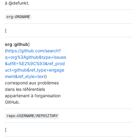
à @defunkt.
org:
ORGNAME
[
org :github
]
(
https://github.com/search?
q=org%3Agithub&type=Issues
&utf8=%E2%9C%93&ref_prod
uct=github&ref_type=engage
ment&ref_style=text
)
correspond aux problèmes
dans les référentiels
appartenant à l’organisation
GitHub.
repo:
USERNAME/
REPOSITORY
[