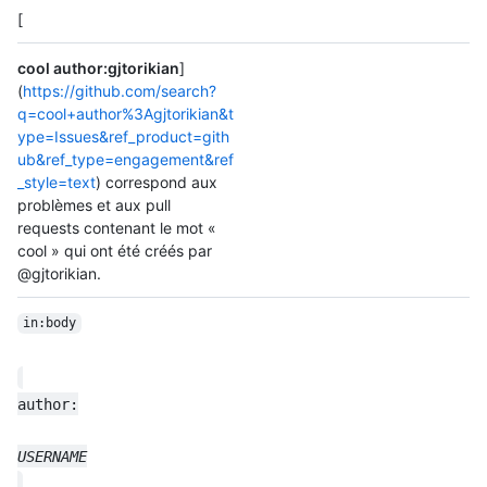
[
cool author:gjtorikian
]
(
https://github.com/search?
q=cool+author%3Agjtorikian&t
ype=Issues&ref_product=gith
ub&ref_type=engagement&ref
_style=text
) correspond aux
problèmes et aux pull
requests contenant le mot «
cool » qui ont été créés par
@gjtorikian.
in:body