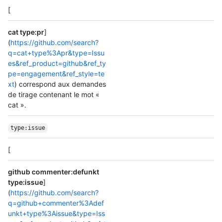
[
cat type:pr
]
(
https://github.com/search?
q=cat+type%3Apr&type=Issu
es&ref_product=github&ref_ty
pe=engagement&ref_style=te
xt
) correspond aux demandes
de tirage contenant le mot «
cat ».
type:issue
[
github commenter:defunkt
type:issue
]
(
https://github.com/search?
q=github+commenter%3Adef
unkt+type%3Aissue&type=Iss