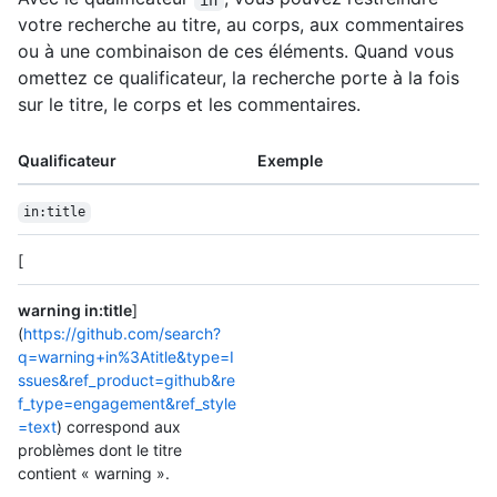
votre recherche au titre, au corps, aux commentaires
ou à une combinaison de ces éléments. Quand vous
omettez ce qualificateur, la recherche porte à la fois
sur le titre, le corps et les commentaires.
Qualificateur
Exemple
in:title
[
warning in:title
]
(
https://github.com/search?
q=warning+in%3Atitle&type=I
ssues&ref_product=github&re
f_type=engagement&ref_style
=text
) correspond aux
problèmes dont le titre
contient « warning ».