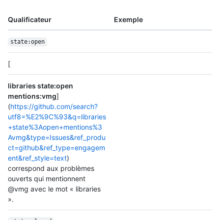
Qualificateur
Exemple
state:open
[
libraries state:open
mentions:vmg
]
(
https://github.com/search?
utf8=%E2%9C%93&q=libraries
+state%3Aopen+mentions%3
Avmg&type=Issues&ref_produ
ct=github&ref_type=engagem
ent&ref_style=text
)
correspond aux problèmes
ouverts qui mentionnent
@vmg avec le mot « libraries
».