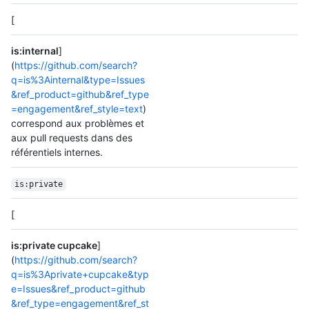
[
is:internal
]
(
https://github.com/search?
q=is%3Ainternal&type=Issues
&ref_product=github&ref_type
=engagement&ref_style=text
)
correspond aux problèmes et
aux pull requests dans des
référentiels internes.
is:private
[
is:private cupcake
]
(
https://github.com/search?
q=is%3Aprivate+cupcake&typ
e=Issues&ref_product=github
&ref_type=engagement&ref_st