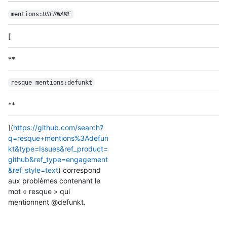
mentions:
USERNAME
[
**
resque mentions:defunkt
**
](
https://github.com/search?
q=resque+mentions%3Adefun
kt&type=Issues&ref_product=
github&ref_type=engagement
&ref_style=text
) correspond
aux problèmes contenant le
mot « resque » qui
mentionnent @defunkt.