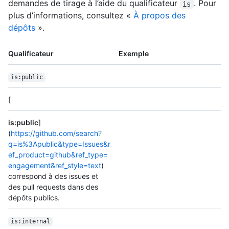
demandes de tirage à l’aide du qualificateur
. Pour
is
plus d’informations, consultez «
À propos des
dépôts
».
Qualificateur
Exemple
is:public
[
is:public
]
(
https://github.com/search?
q=is%3Apublic&type=Issues&r
ef_product=github&ref_type=
engagement&ref_style=text
)
correspond à des issues et
des pull requests dans des
dépôts publics.
is:internal