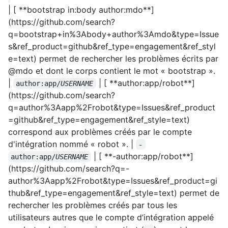
| [ **bootstrap in:body author:mdo**]
(https://github.com/search?
q=bootstrap+in%3Abody+author%3Amdo&type=Issue
s&ref_product=github&ref_type=engagement&ref_styl
e=text) permet de rechercher les problèmes écrits par
@mdo et dont le corps contient le mot « bootstrap ».
|
| [ **author:app/robot**]
author:app/
USERNAME
(https://github.com/search?
q=author%3Aapp%2Frobot&type=Issues&ref_product
=github&ref_type=engagement&ref_style=text)
correspond aux problèmes créés par le compte
d'intégration nommé « robot ». |
-
| [ **-author:app/robot**]
author:app/
USERNAME
(https://github.com/search?q=-
author%3Aapp%2Frobot&type=Issues&ref_product=gi
thub&ref_type=engagement&ref_style=text) permet de
rechercher les problèmes créés par tous les
utilisateurs autres que le compte d’intégration appelé