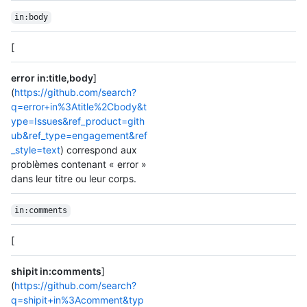
in:body
[
error in:title,body
]
(
https://github.com/search?
q=error+in%3Atitle%2Cbody&t
ype=Issues&ref_product=gith
ub&ref_type=engagement&ref
_style=text
) correspond aux
problèmes contenant « error »
dans leur titre ou leur corps.
in:comments
[
shipit in:comments
]
(
https://github.com/search?
q=shipit+in%3Acomment&typ