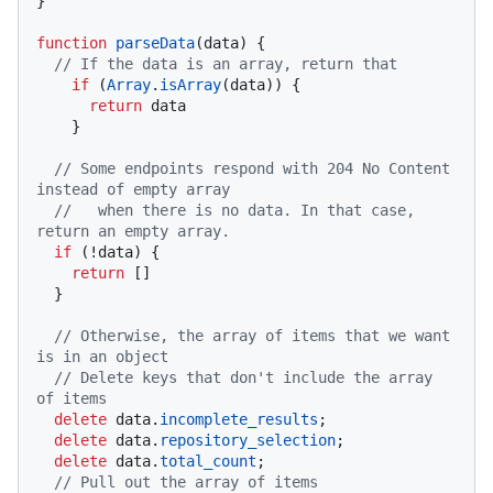
}

function
parseData
(
data
) {

// If the data is an array, return that
if
 (
Array
.
isArray
(data)) {

return
 data

    }

// Some endpoints respond with 204 No Content 
instead of empty array
//   when there is no data. In that case, 
return an empty array.
if
 (!data) {

return
 []

  }

// Otherwise, the array of items that we want 
is in an object
// Delete keys that don't include the array 
of items
delete
 data.
incomplete_results
;

delete
 data.
repository_selection
;

delete
 data.
total_count
;

// Pull out the array of items