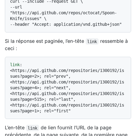
curl --include --request GET \

--url 
"https://api.github.com/repos/octocat/Spoon-
Knife/issues" \

Si la réponse est paginée, l’en-tête
ressemble à
link
ceci :
link
: 
<https://api.github.com/repositories/1300192/is
sues?page=2>; rel="prev", 
<https://api.github.com/repositories/1300192/is
sues?page=4>; rel="next", 
<https://api.github.com/repositories/1300192/is
sues?page=515>; rel="last", 
<https://api.github.com/repositories/1300192/is
L’en-tête
de lien fournit l’URL de la page
link
précédente, de la page suivante, de la première page