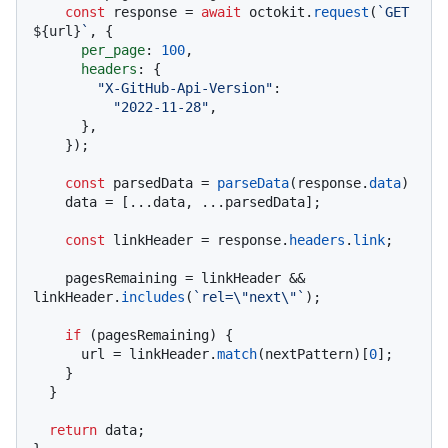
const
 response = 
await
 octokit.
request
(
`GET 
${url}
`
, {

per_page
: 
100
,

headers
: {

"X-GitHub-Api-Version"
:

"2022-11-28"
,

      },

    });

const
 parsedData = 
parseData
(response.
data
)

    data = [...data, ...parsedData];

const
 linkHeader = response.
headers
.
link
;

    pagesRemaining = linkHeader && 
linkHeader.
includes
(
`rel=\"next\"`
);

if
 (pagesRemaining) {

      url = linkHeader.
match
(nextPattern)[
0
];

    }

  }

return
 data;
