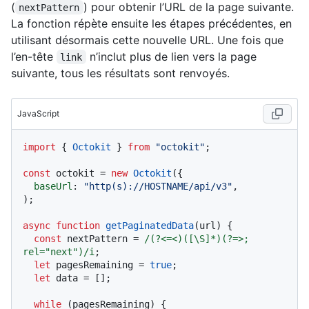
(
) pour obtenir l’URL de la page suivante.
nextPattern
La fonction répète ensuite les étapes précédentes, en
utilisant désormais cette nouvelle URL. Une fois que
l’en-tête
n’inclut plus de lien vers la page
link
suivante, tous les résultats sont renvoyés.
JavaScript
import
 { 
Octokit
 } 
from
"octokit"
;

const
 octokit = 
new
Octokit
({ 

baseUrl
: 
"http(s)://HOSTNAME/api/v3"
,

);

async
function
getPaginatedData
(
url
) {

const
 nextPattern = 
/(?<=<)([\S]*)(?=>; 
rel="next")/i
;

let
 pagesRemaining = 
true
;

let
 data = [];

while
 (pagesRemaining) {
