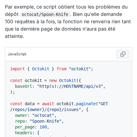
Par exemple, ce script obtient tous les problèmes du
dépôt
. Bien qu'elle demande
octocat/Spoon-Knife
100 requêtes à la fois, la fonction ne renverra rien tant
que la dernière page de données n'aura pas été
atteinte.
JavaScript
import
 { 
Octokit
 } 
from
"octokit"
;

const
 octokit = 
new
Octokit
({ 

baseUrl
: 
"http(s)://HOSTNAME/api/v3"
,

);

const
 data = 
await
 octokit.
paginate
(
"GET 
/repos/{owner}/{repo}/issues"
, {

owner
: 
"octocat"
,

repo
: 
"Spoon-Knife"
,

per_page
: 
100
,

headers
: {
