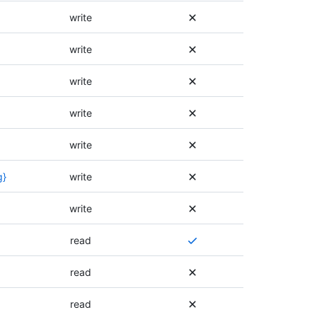
write
write
write
write
write
g}
write
write
Plusieurs
read
autorisations
sont
read
requises,
ou
read
une