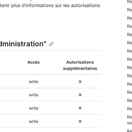
Re
nir plus d’informations sur les autorisations
Re
Re
Re
Re
dministration"
Re
Re
Re
Accès
Autorisations
Re
supplémentaires
Re
write
Re
Re
write
Re
write
Re
Re
write
re
Re