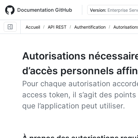
Skip
to
Documentation GitHub
Version:
Enterprise Serv
main
content
Accueil
API REST
Authentification
Autorisation
Autorisations nécessaire
d’accès personnels affi
Pour chaque autorisation accord
access token, il s’agit des point
que l’application peut utiliser.