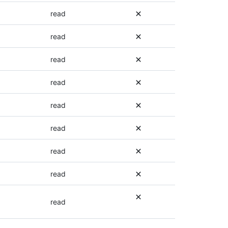
autre
read
autorisation
peut
read
être
utilisée.
read
Pour
plus
read
d’informations
sur
les
read
autorisations,
consultez
read
la
documentation
read
pour
ce
read
point
de
terminaison.
read