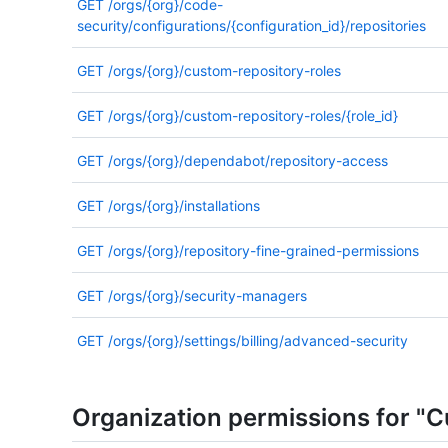
GET
/orgs/{org}/code-
security/configurations/{configuration_id}/repositories
GET
/orgs/{org}/custom-repository-roles
GET
/orgs/{org}/custom-repository-roles/{role_id}
GET
/orgs/{org}/dependabot/repository-access
GET
/orgs/{org}/installations
GET
/orgs/{org}/repository-fine-grained-permissions
GET
/orgs/{org}/security-managers
GET
/orgs/{org}/settings/billing/advanced-security
Organization permissions for "C