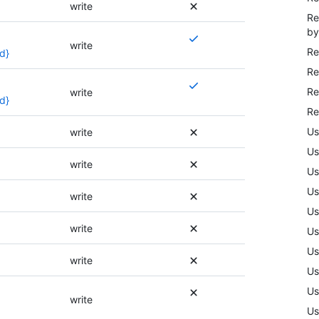
write
Re
by
Plusieurs
write
Re
autorisations
d}
sont
Re
requises,
Plusieurs
Re
write
ou
autorisations
d}
Re
une
sont
autre
requises,
Us
write
autorisation
ou
Us
peut
une
write
Us
être
autre
utilisée.
autorisation
Us
write
Pour
peut
Us
plus
être
write
Us
d’informations
utilisée.
sur
Pour
Us
write
les
plus
Us
autorisations,
d’informations
Us
consultez
sur
write
la
les
Us