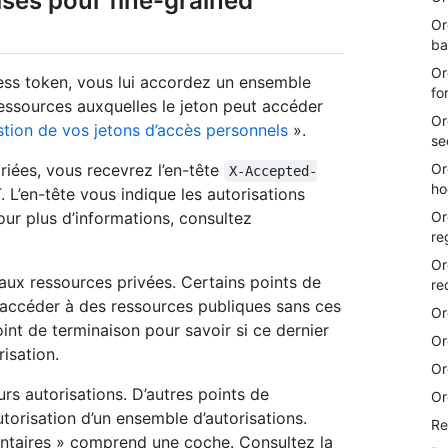
ises pour fine-grained
Or
ba
Or
ess token, vous lui accordez un ensemble
fo
 ressources auxquelles le jeton peut accéder
Or
tion de vos jetons d’accès personnels
».
se
Or
riées, vous recevrez l’en-tête
X-Accepted-
ho
. L’en-tête vous indique les autorisations
Or
ur plus d’informations, consultez
re
Or
aux ressources privées. Certains points de
re
 accéder à des ressources publiques sans ces
Or
int de terminaison pour savoir si ce dernier
Or
isation.
Or
rs autorisations. D’autres points de
Or
torisation d’un ensemble d’autorisations.
Re
entaires » comprend une coche. Consultez la