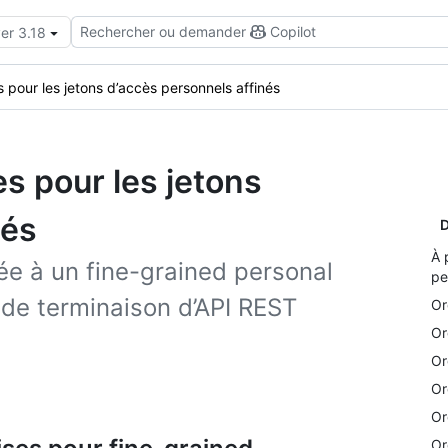
Rechercher ou demander
Copilot
er 3.18
s pour les jetons d’accès personnels affinés
s pour les jetons
nés
D
À 
ée à un fine-grained personal
pe
s de terminaison d’API REST
Or
Or
Or
Or
Or
Or