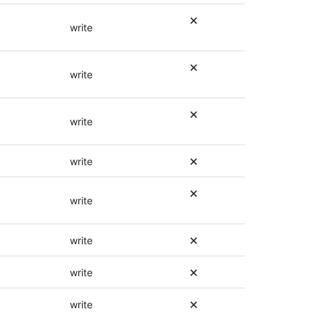
documentation
autorisations,
pour
consultez
write
ce
la
point
documentation
de
pour
write
terminaison.
ce
point
de
write
terminaison.
write
write
write
write
write