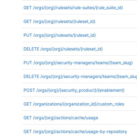
GET
/orgs/{org}/rulesets/rule-suites/{rule_suite_id}
GET
/orgs/{org}/rulesets/{ruleset_id}
PUT
/orgs/{org}/rulesets/{ruleset_id}
DELETE
/orgs/{org}/rulesets/{ruleset_id}
PUT
/orgs/{org}/security-managers/teams/{team_slug}
DELETE
/orgs/{org}/security-managers/teams/{team_slu
POST
/orgs/{org}/{security_product}/{enablement}
GET
/organizations/{organization_id}/custom_roles
GET
/orgs/{org}/actions/cache/usage
GET
/orgs/{org}/actions/cache/usage-by-repository