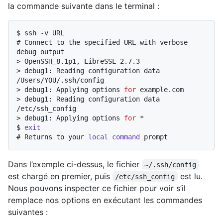
la commande suivante dans le terminal :
$ 
ssh -v URL
# 
Connect to the specified URL with verbose 
debug output
> 
OpenSSH_8.1p1, LibreSSL 2.7.3
> 
debug1: Reading configuration data 
/Users/YOU/.ssh/config
> 
debug1: Applying options 
for
 example.com
> 
debug1: Reading configuration data 
/etc/ssh_config
> 
debug1: Applying options 
for
 *
$ 
exit
# 
Returns to your 
local
command
 prompt
Dans l’exemple ci-dessus, le fichier
~/.ssh/config
est chargé en premier, puis
est lu.
/etc/ssh_config
Nous pouvons inspecter ce fichier pour voir s’il
remplace nos options en exécutant les commandes
suivantes :