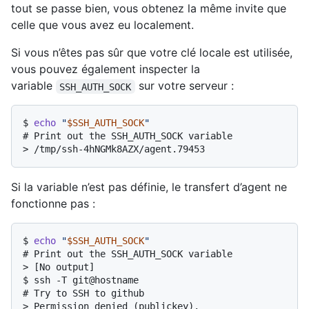
tout se passe bien, vous obtenez la même invite que
celle que vous avez eu localement.
Si vous n’êtes pas sûr que votre clé locale est utilisée,
vous pouvez également inspecter la
variable
sur votre serveur :
SSH_AUTH_SOCK
$ 
echo
"
$SSH_AUTH_SOCK
"
# 
Print out the SSH_AUTH_SOCK variable
> 
/tmp/ssh-4hNGMk8AZX/agent.79453
Si la variable n’est pas définie, le transfert d’agent ne
fonctionne pas :
$ 
echo
"
$SSH_AUTH_SOCK
"
# 
Print out the SSH_AUTH_SOCK variable
> 
[No output]
$ 
ssh -T git@hostname
# 
Try to SSH to github
> 
Permission denied (publickey).