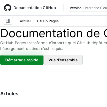
Skip
to
Documentation GitHub
Version:
Enterprise Clo
main
content
Accueil
GitHub Pages
Documentation de 
GitHub Pages transforme n’importe quel GitHub dépôt en
hébergement distinct n’est requis.
Démarrage rapide
Vue d’ensemble
Articles