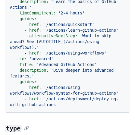
description:
'Learn the basics of GitHub 
Actions.'
timeCommitment:
'2-4 hours'
guides:
-
href:
'/actions/quickstart'
-
href:
'/actions/learn-github-actions'
alternativeNextStep:
'Want to skip 
ahead? See [AUTOTITLE](/actions/using-
workflows).'
-
href:
'/actions/using-workflows'
-
id:
'advanced'
title:
'Advanced GitHub Actions'
description:
'Dive deeper into advanced 
features.'
guides:
-
href:
'/actions/using-
workflows/workflow-syntax-for-github-actions'
-
href:
'/actions/deployment/deploying-
with-github-actions'
type