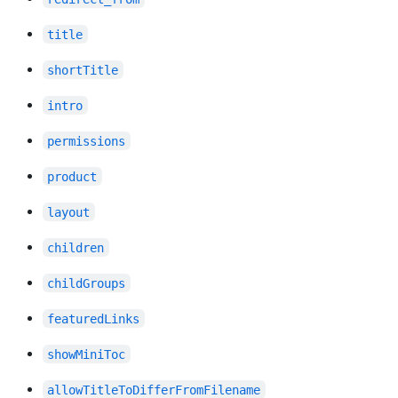
title
shortTitle
intro
permissions
product
layout
children
childGroups
featuredLinks
showMiniToc
allowTitleToDifferFromFilename