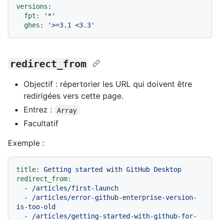
versions:
fpt:
'*'
ghes:
'>=3.1 <3.3'
redirect_from
Objectif : répertorier les URL qui doivent être
redirigées vers cette page.
Entrez :
Array
Facultatif
Exemple :
title:
Getting
started
with
GitHub
Desktop
redirect_from:
-
/articles/first-launch
-
/articles/error-github-enterprise-version-
is-too-old
-
/articles/getting-started-with-github-for-