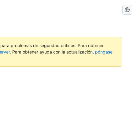
Buscar
GitHub
Docs
a para problemas de seguridad críticos. Para obtener
erver
. Para obtener ayuda con la actualización,
póngase