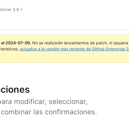
Server 3.9
 el
2024-07-09
.
No se realizarán lanzamientos de patch, ni siquier
terísticas,
actualice a la versión más reciente de GitHub Enterprise S
aciones
ara modificar, seleccionar,
y combinar las confirmaciones.