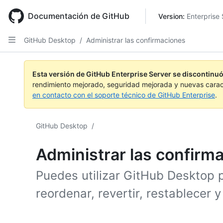
Skip
to
Documentación de GitHub
Version: 
Enterprise 
main
content
GitHub Desktop
/
Administrar las confirmaciones
Esta versión de GitHub Enterprise Server se discontinuó
rendimiento mejorado, seguridad mejorada y nuevas carac
en contacto con el soporte técnico de GitHub Enterprise
.
GitHub Desktop
/
Administrar las confirm
Puedes utilizar GitHub Desktop p
reordenar, revertir, restablecer 