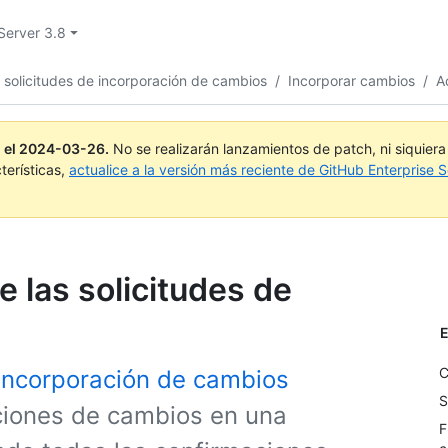
Server 3.8
 solicitudes de incorporación de cambios
/
Incorporar cambios
/
A
 el
2024-03-26
.
No se realizarán lanzamientos de patch, ni siquier
terísticas,
actualice a la versión más reciente de GitHub Enterprise S
e las solicitudes de
E
C
 incorporación de cambios
S
ciones de cambios en una
F