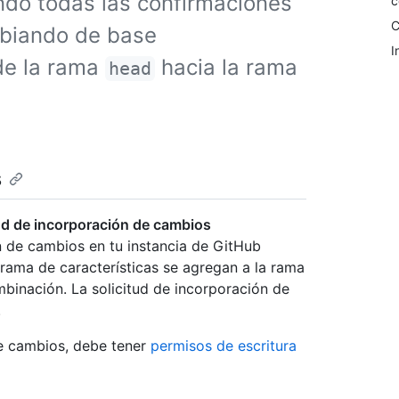
ndo todas las confirmaciones
c
C
mbiando de base
I
de la rama
hacia la rama
head
s
ud de incorporación de cambios
n de cambios en tu instancia de GitHub
 rama de características se agregan a la rama
binación. La solicitud de incorporación de
.
de cambios, debe tener
permisos de escritura