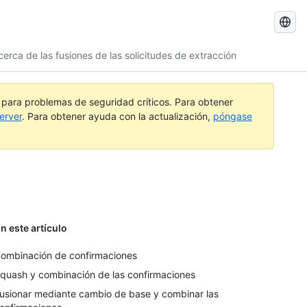
Buscar
GitHub
cerca de las fusiones de las solicitudes de extracción
Docs
a para problemas de seguridad críticos. Para obtener
erver
. Para obtener ayuda con la actualización,
póngase
n este artículo
ombinación de confirmaciones
quash y combinación de las confirmaciones
usionar mediante cambio de base y combinar las