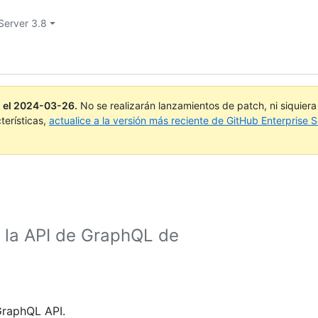
Server 3.8
 el
2024-03-26
.
No se realizarán lanzamientos de patch, ni siquier
terísticas,
actualice a la versión más reciente de GitHub Enterprise S
 la API de GraphQL de
GraphQL API.