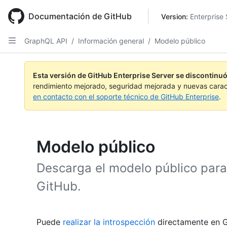
Skip
to
Documentación de GitHub
Version: 
Enterprise 
main
content
GraphQL API
/
Información general
/
Modelo público
Esta versión de GitHub Enterprise Server se discontinuó
rendimiento mejorado, seguridad mejorada y nuevas carac
en contacto con el soporte técnico de GitHub Enterprise
.
Modelo público
Descarga el modelo público para
GitHub.
Puede
realizar la introspección
directamente en 