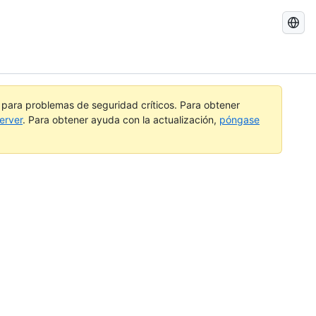
Buscar
GitHub
Docs
a para problemas de seguridad críticos. Para obtener
erver
. Para obtener ayuda con la actualización,
póngase