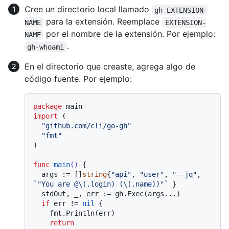
Cree un directorio local llamado
gh-EXTENSION-
para la extensión. Reemplace
NAME
EXTENSION-
por el nombre de la extensión. Por ejemplo:
NAME
.
gh-whoami
En el directorio que creaste, agrega algo de
código fuente. Por ejemplo:
package
import
 (

"github.com/cli/go-gh"
"fmt"
)

func
main
()
 {

  args := []
string
{
"api"
, 
"user"
, 
"--jq"
, 
`"You are @\(.login) (\(.name))"`
 }

  stdOut, _, err := gh.Exec(args...)

if
 err != 
nil
 {

    fmt.Println(err)

return