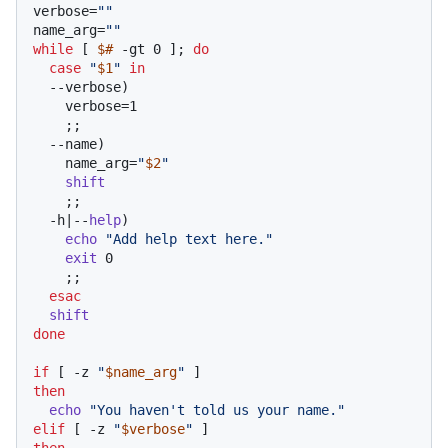
verbose=
""
name_arg=
""
while
 [ 
$#
 -gt 0 ]; 
do
case
"
$1
"
in
  --verbose)

    verbose=1

    ;;

  --name)

    name_arg=
"
$2
"
shift
    ;;

  -h|--
help
)

echo
"Add help text here."
exit
 0

    ;;

esac
shift
done
if
 [ -z 
"
$name_arg
"
then
echo
"You haven't told us your name."
elif
 [ -z 
"
$verbose
"