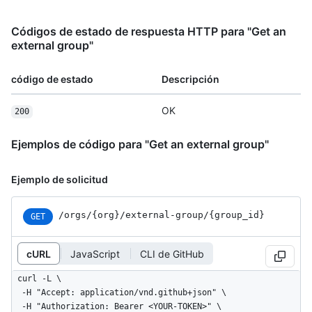
Códigos de estado de respuesta HTTP para "Get an
external group"
código de estado
Descripción
OK
200
Ejemplos de código para "Get an external group"
Ejemplo de solicitud
/orgs
/{org}
/external-group
/{group_
id}
GET
cURL
JavaScript
CLI de GitHub
curl -L \

  -H "Accept: application/vnd.github+json" \

  -H "Authorization: Bearer <YOUR-TOKEN>" \
