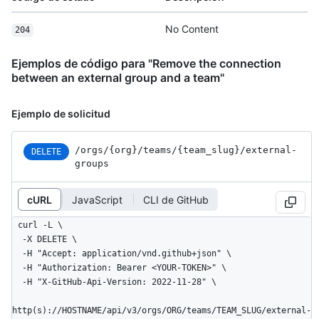
No Content
204
Ejemplos de código para "Remove the connection
between an external group and a team"
Ejemplo de solicitud
/orgs
/{org}
/teams
/{team_
slug}
/external-
DELETE
groups
cURL
JavaScript
CLI de GitHub
curl -L \

  -X DELETE \

  -H "Accept: application/vnd.github+json" \

  -H "Authorization: Bearer <YOUR-TOKEN>" \

  -H "X-GitHub-Api-Version: 2022-11-28" \

http(s)://HOSTNAME/api/v3/orgs/ORG/teams/TEAM_SLUG/external-