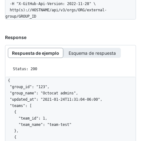
  -H "X-GitHub-Api-Version: 2022-11-28" \

  http(s)://HOSTNAME/api/v3/orgs/ORG/external-
group/GROUP_ID
Response
Respuesta de ejemplo
Esquema de respuesta
Status: 200
{

  "group_id": "123",

  "group_name": "Octocat admins",

  "updated_at": "2021-01-24T11:31:04-06:00",

  "teams": [

    {

      "team_id": 1,

      "team_name": "team-test"

    },

    {
