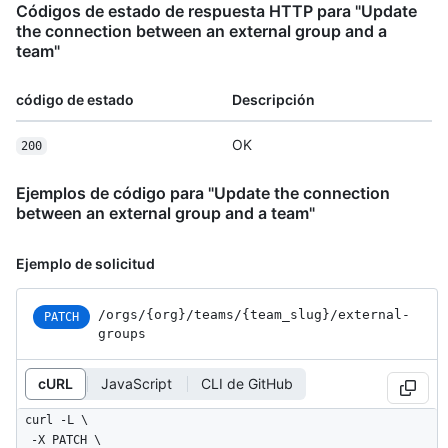
Códigos de estado de respuesta HTTP para "Update
the connection between an external group and a
team"
código de estado
Descripción
OK
200
Ejemplos de código para "Update the connection
between an external group and a team"
Ejemplo de solicitud
/orgs
/{org}
/teams
/{team_
slug}
/external-
PATCH
groups
cURL
JavaScript
CLI de GitHub
curl -L \

  -X PATCH \
