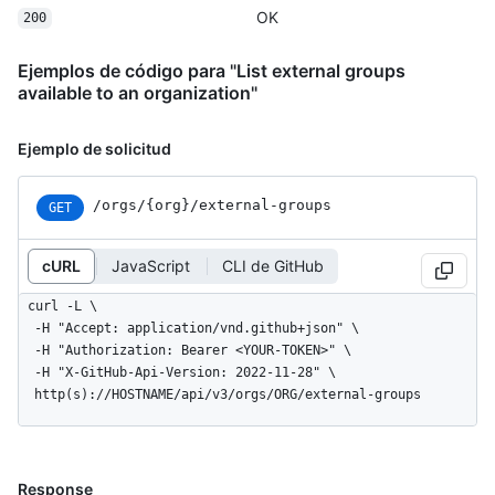
OK
200
Ejemplos de código para "List external groups
available to an organization"
Ejemplo de solicitud
/orgs
/{org}
/external-groups
GET
cURL
JavaScript
CLI de GitHub
curl -L \

  -H "Accept: application/vnd.github+json" \

  -H "Authorization: Bearer <YOUR-TOKEN>" \

  -H "X-GitHub-Api-Version: 2022-11-28" \

  http(s)://HOSTNAME/api/v3/orgs/ORG/external-groups
Response