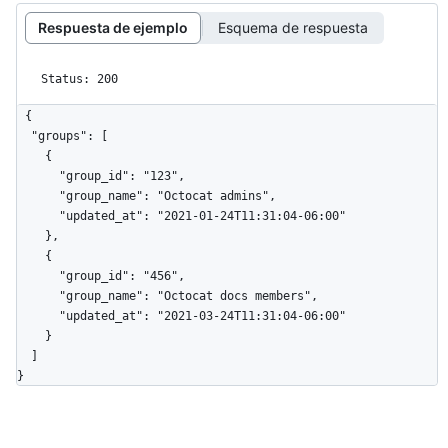
Respuesta de ejemplo
Esquema de respuesta
Status: 200
{

  "groups": [

    {

      "group_id": "123",

      "group_name": "Octocat admins",

      "updated_at": "2021-01-24T11:31:04-06:00"

    },

    {

      "group_id": "456",

      "group_name": "Octocat docs members",

      "updated_at": "2021-03-24T11:31:04-06:00"

    }

  ]

}