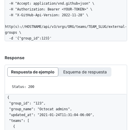
  -H "Accept: application/vnd.github+json" \

  -H "Authorization: Bearer <YOUR-TOKEN>" \

  -H "X-GitHub-Api-Version: 2022-11-28" \

http(s)://HOSTNAME/api/v3/orgs/ORG/teams/TEAM_SLUG/external-
groups \

  -d '{"group_id":123}'
Response
Respuesta de ejemplo
Esquema de respuesta
Status: 200
{

  "group_id": "123",

  "group_name": "Octocat admins",

  "updated_at": "2021-01-24T11:31:04-06:00",

  "teams": [

    {
