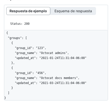
Respuesta de ejemplo
Esquema de respuesta
Status: 200
{

  "groups": [

    {

      "group_id": "123",

      "group_name": "Octocat admins",

      "updated_at": "2021-01-24T11:31:04-06:00"

    },

    {

      "group_id": "456",

      "group_name": "Octocat docs members",

      "updated_at": "2021-03-24T11:31:04-06:00"

    }

  ]

}