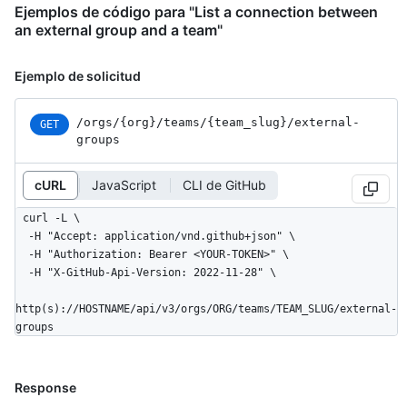
Ejemplos de código para "List a connection between
an external group and a team"
Ejemplo de solicitud
/orgs
/{org}
/teams
/{team_
slug}
/external-
GET
groups
cURL
JavaScript
CLI de GitHub
curl -L \

  -H "Accept: application/vnd.github+json" \

  -H "Authorization: Bearer <YOUR-TOKEN>" \

  -H "X-GitHub-Api-Version: 2022-11-28" \

http(s)://HOSTNAME/api/v3/orgs/ORG/teams/TEAM_SLUG/external-
groups
Response