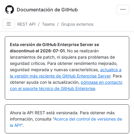
Skip
to
Documentación de GitHub
main
content
REST API
/
Teams
/
Grupos externos
Nombre,
Nombre,
Nombre,
Nombre,
Nombre,
Nombre,
Nombre,
Nombre,
Nombre,
Nombre,
Nombre,
Nombre,
Nombre,
Tipo,
Tipo,
Tipo,
Tipo,
Tipo,
Tipo,
Tipo,
Tipo,
Tipo,
Tipo,
Tipo,
Tipo,
Tipo,
Esta versión de GitHub Enterprise Server se
Descripción
Descripción
Descripción
Descripción
Descripción
Descripción
Descripción
Descripción
Descripción
Descripción
Descripción
Descripción
Descripción
discontinuó el
2026-07-01
.
No se realizarán
lanzamientos de patch, ni siquiera para problemas de
seguridad críticos. Para obtener rendimiento mejorado,
seguridad mejorada y nuevas características,
actualice a
la versión más reciente de GitHub Enterprise Server
. Para
obtener ayuda con la actualización,
póngase en contacto
con el soporte técnico de GitHub Enterprise
.
Ahora la API REST está versionada.
Para obtener más
información, consulta "
Acerca del control de versiones de
la API
".