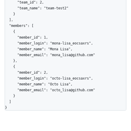
      "team_id": 2,

      "team_name": "team-test2"

    }

  ],

  "members": [

    {

      "member_id": 1,

      "member_login": "mona-lisa_eocsaxrs",

      "member_name": "Mona Lisa",

      "member_email": "mona_lisa@github.com"

    },

    {

      "member_id": 2,

      "member_login": "octo-lisa_eocsaxrs",

      "member_name": "Octo Lisa",

      "member_email": "octo_lisa@github.com"

    }

  ]

}