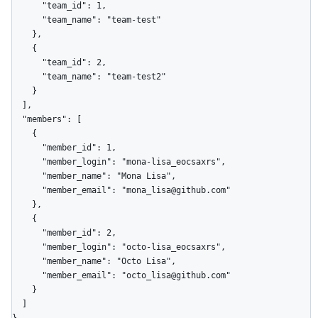
      "team_id": 1,

      "team_name": "team-test"

    },

    {

      "team_id": 2,

      "team_name": "team-test2"

    }

  ],

  "members": [

    {

      "member_id": 1,

      "member_login": "mona-lisa_eocsaxrs",

      "member_name": "Mona Lisa",

      "member_email": "mona_lisa@github.com"

    },

    {

      "member_id": 2,

      "member_login": "octo-lisa_eocsaxrs",

      "member_name": "Octo Lisa",

      "member_email": "octo_lisa@github.com"

    }

  ]

}