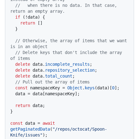
//   when there is no data. In that case, 
return an empty array.
if
 (!data) {

return
 []

  }

// Otherwise, the array of items that we want 
is in an object
// Delete keys that don't include the array 
of items
delete
 data.
incomplete_results
;

delete
 data.
repository_selection
;

delete
 data.
total_count
;

// Pull out the array of items
const
 namespaceKey = 
Object
.
keys
(data)[
0
];

  data = data[namespaceKey];

return
 data;

}

const
 data = 
await
getPaginatedData
(
"/repos/octocat/Spoon-
Knife/issues"
);
