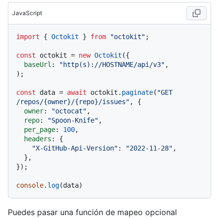
JavaScript
import
 { 
Octokit
 } 
from
"octokit"
;

const
 octokit = 
new
Octokit
({ 

baseUrl
: 
"http(s)://HOSTNAME/api/v3"
,

);

const
 data = 
await
 octokit.
paginate
(
"GET 
/repos/{owner}/{repo}/issues"
, {

owner
: 
"octocat"
,

repo
: 
"Spoon-Knife"
,

per_page
: 
100
,

headers
: {

"X-GitHub-Api-Version"
: 
"2022-11-28"
,

  },

});

console
.
log
Puedes pasar una función de mapeo opcional