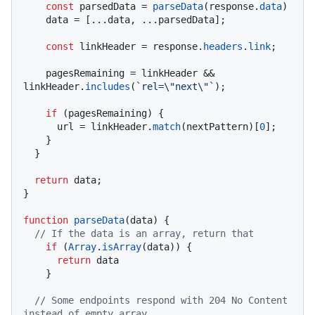
const
 parsedData = 
parseData
(response.
data
)

    data = [...data, ...parsedData];

const
 linkHeader = response.
headers
.
link
;

    pagesRemaining = linkHeader && 
linkHeader.
includes
(
`rel=\"next\"`
);

if
 (pagesRemaining) {

      url = linkHeader.
match
(nextPattern)[
0
];

    }

  }

return
 data;

}

function
parseData
(
data
) {

// If the data is an array, return that
if
 (
Array
.
isArray
(data)) {

return
 data

    }

// Some endpoints respond with 204 No Content 
instead of empty array