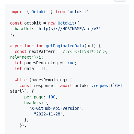
import
 { 
Octokit
 } 
from
"octokit"
;

const
 octokit = 
new
Octokit
({ 

baseUrl
: 
"http(s)://HOSTNAME/api/v3"
,

);

async
function
getPaginatedData
(
url
) {

const
 nextPattern = 
/(?<=<)([\S]*)(?=>; 
rel="next")/i
;

let
 pagesRemaining = 
true
;

let
 data = [];

while
 (pagesRemaining) {

const
 response = 
await
 octokit.
request
(
`GET 
${url}
`
, {

per_page
: 
100
,

headers
: {

"X-GitHub-Api-Version"
:

"2022-11-28"
,

      },

    });
