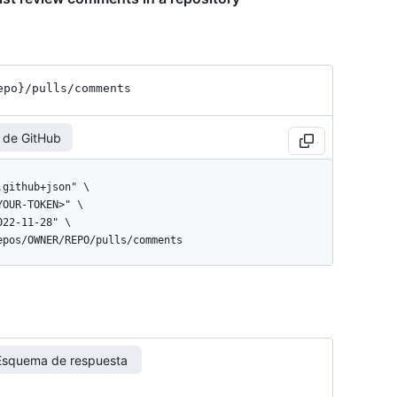
epo}
/pulls
/comments
 de GitHub
repos/OWNER/REPO/pulls/comments
Esquema de respuesta