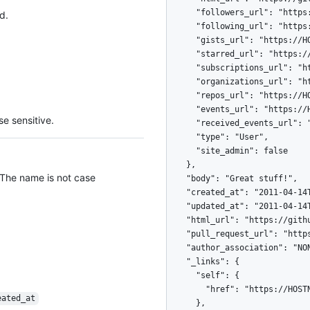
      "followers_url": "https://HOSTNAME/users/octocat/followers",

d.
      "following_url": "https://HOSTNAME/users/octocat/following{/other_user}",

      "gists_url": "https://HOSTNAME/users/octocat/gists{/gist_id}",

      "starred_url": "https://HOSTNAME/users/octocat/starred{/owner}{/repo}",

      "subscriptions_url": "https://HOSTNAME/users/octocat/subscriptions",

      "organizations_url": "https://HOSTNAME/users/octocat/orgs",

      "repos_url": "https://HOSTNAME/users/octocat/repos",

      "events_url": "https://HOSTNAME/users/octocat/events{/privacy}",

e sensitive.
      "received_events_url": "https://HOSTNAME/users/octocat/received_events",

      "type": "User",

      "site_admin": false

    },

 The name is not case
    "body": "Great stuff!",

    "created_at": "2011-04-14T16:00:49Z",

    "updated_at": "2011-04-14T16:00:49Z",

    "html_url": "https://github.com/octocat/Hello-World/pull/1#discussion-diff-1",

    "pull_request_url": "https://HOSTNAME/repos/octocat/Hello-World/pulls/1",

    "author_association": "NONE",

    "_links": {

      "self": {

        "href": "https://HOSTNAME/repos/octocat/Hello-World/pulls/comments/1"

eated_at
      },
