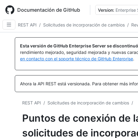
Skip
to
Documentación de GitHub
Version:
Enterprise 
main
content
REST API
/
Solicitudes de incorporación de cambios
/
Rev
Nombre,
Nombre,
Nombre,
Nombre,
Nombre,
Nombre,
Nombre,
Nombre,
Nombre,
Nombre,
Nombre,
Nombre,
Nombre,
Nombre,
Nombre,
Nombre,
Nombre,
Nombre,
Nombre,
Tipo,
Tipo,
Tipo,
Tipo,
Tipo,
Tipo,
Tipo,
Tipo,
Tipo,
Tipo,
Tipo,
Tipo,
Tipo,
Tipo,
Tipo,
Tipo,
Tipo,
Tipo,
Tipo,
Esta versión de GitHub Enterprise Server se discontinuó
Descripción
Descripción
Descripción
Descripción
Descripción
Descripción
Descripción
Descripción
Descripción
Descripción
Descripción
Descripción
Descripción
Descripción
Descripción
Descripción
Descripción
Descripción
Descripción
rendimiento mejorado, seguridad mejorada y nuevas carac
en contacto con el soporte técnico de GitHub Enterprise
.
Ahora la API REST está versionada.
Para obtener más infor
REST API
/
Solicitudes de incorporación de cambios
/
Puntos de conexión de l
solicitudes de incorpor