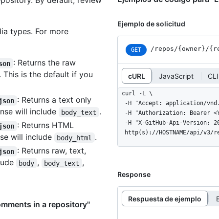
epository. By default, review
Ejemplo de solicitud
ia types. For more
/repos
/{owner}
/{r
GET
: Returns the raw
son
. This is the default if you
cURL
JavaScript
CLI
curl -L \

: Returns a text only
json
  -H "Accept: application/vnd.github+json" \

se will include
.
body_text
  -H "Authorization: Bearer <YOUR-TOKEN>" \

  -H "X-GitHub-Api-Version: 2022-11-28" \

: Returns HTML
json
  http(s)://HOSTNAME/api/v3/
e will include
.
body_html
: Returns raw, text,
json
clude
,
,
body
body_text
Response
Respuesta de ejemplo
omments in a repository"