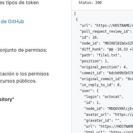
es tipos de token
Status: 200
[

  {

n de GitHub
    "url": "https://HOSTNAME/repos/octocat/Hello-World/pulls/comments/1",

    "pull_request_review_id": 42,

    "id": 10,

    "node_id": "MDI0OlB1bGxSZXF1ZXN0UmV2aWV3Q29tbWVudDEw",

conjunto de permisos:
    "diff_hunk": "@@ -16,33 +16,40 @@ public class Connection : IConnection...",

    "path": "file1.txt",

    "position": 1,

    "original_position": 4,

cación o los permisos
    "commit_id": "6dcb09b5b57875f334f61aebed695e2e4193db5e",

    "original_commit_id": "9c48853fa3dc5c1c3d6f1f1cd1f2743e72652840",

ecursos públicos.
    "in_reply_to_id": 8,

    "user": {

      "login": "octocat",

itory"
      "id": 1,

      "node_id": "MDQ6VXNlcjE=",

      "avatar_url": "https://github.com/images/error/octocat_happy.gif",

      "gravatar_id": "",

      "url": "https://HOSTNAME/users/octocat",

      "html_url": "https://github.com/octocat",
