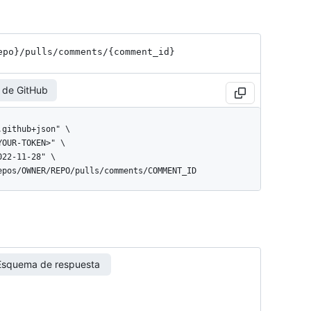
epo}
/pulls
/comments
/{comment_
id}
 de GitHub
repos/OWNER/REPO/pulls/comments/COMMENT_ID
Esquema de respuesta