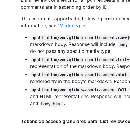
Lists review comments for all pull requests in a r
comments are in ascending order by ID.
This endpoint supports the following custom med
information, see "
Media types
."
application/vnd.github-commitcomment.raw+j
markdown body. Response will include
body
do not pass any specific media type.
application/vnd.github-commitcomment.text+
representation of the markdown body. Respon
application/vnd.github-commitcomment.html+
rendered from the body's markdown. Respons
application/vnd.github-commitcomment.full+
and HTML representations. Response will in
and
.
body_html
Tokens de acceso granulares para "List review c