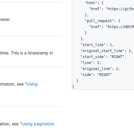
      "html": {

        "href": "https://github.com/octocat/Hello-World/pull/1#discussion-diff-1"

      },

eter.
      "pull_request": {

        "href": "https://HOSTNAME/repos/octocat/Hello-World/pulls/1"

      }

    },

    "start_line": 1,

    "original_start_line": 1,

time. This is a timestamp in
    "start_side": "RIGHT",

    "line": 2,

    "original_line": 2,

    "side": "RIGHT"

  }

rmation, see "
Using
]
ation, see "
Using pagination