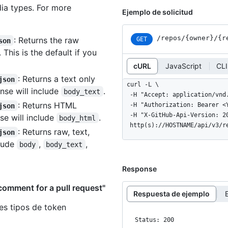
ia types. For more
Ejemplo de solicitud
/repos
/{owner}
/{r
: Returns the raw
GET
son
. This is the default if you
cURL
JavaScript
CLI
: Returns a text only
json
curl -L \

se will include
.
body_text
  -H "Accept: application/vnd.github+json" \

: Returns HTML
  -H "Authorization: Bearer <YOUR-TOKEN>" \

json
  -H "X-GitHub-Api-Version: 2022-11-28" \

e will include
.
body_html
  http(s)://HOSTNAME/api/v3/
: Returns raw, text,
json
clude
,
,
body
body_text
Response
comment for a pull request"
Respuesta de ejemplo
es tipos de token
Status: 200