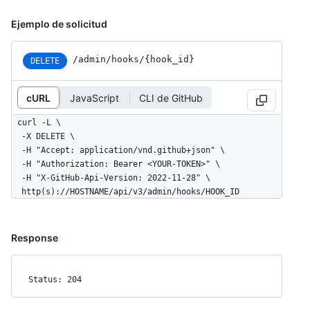
Ejemplo de solicitud
/admin/hooks/{hook_id}
DELETE
cURL
JavaScript
CLI de GitHub
curl -L \

  -X DELETE \

  -H "Accept: application/vnd.github+json" \

  -H "Authorization: Bearer <YOUR-TOKEN>" \

  -H "X-GitHub-Api-Version: 2022-11-28" \

  http(s)://HOSTNAME/api/v3/admin/hooks/HOOK_ID
Response
Status: 204