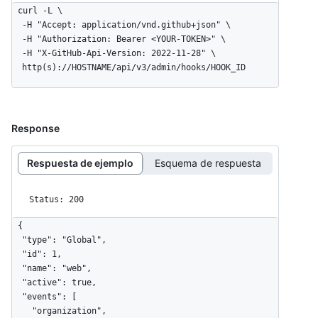
curl -L \

  -H "Accept: application/vnd.github+json" \

  -H "Authorization: Bearer <YOUR-TOKEN>" \

  -H "X-GitHub-Api-Version: 2022-11-28" \

  http(s)://HOSTNAME/api/v3/admin/hooks/HOOK_ID
Response
Respuesta de ejemplo
Esquema de respuesta
Status: 200
{

  "type": "Global",

  "id": 1,

  "name": "web",

  "active": true,

  "events": [

    "organization",
