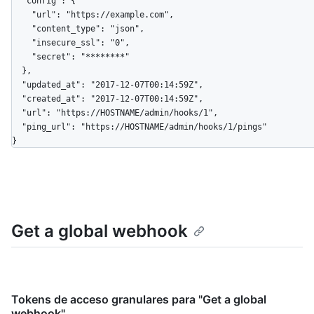
  "config": {

    "url": "https://example.com",

    "content_type": "json",

    "insecure_ssl": "0",

    "secret": "********"

  },

  "updated_at": "2017-12-07T00:14:59Z",

  "created_at": "2017-12-07T00:14:59Z",

  "url": "https://HOSTNAME/admin/hooks/1",

  "ping_url": "https://HOSTNAME/admin/hooks/1/pings"

}
Get a global webhook
Tokens de acceso granulares para "Get a global
webhook"