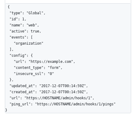
{

  "type": "Global",

  "id": 1,

  "name": "web",

  "active": true,

  "events": [

    "organization"

  ],

  "config": {

    "url": "https://example.com",

    "content_type": "form",

    "insecure_ssl": "0"

  },

  "updated_at": "2017-12-07T00:14:59Z",

  "created_at": "2017-12-07T00:14:59Z",

  "url": "https://HOSTNAME/admin/hooks/1",

  "ping_url": "https://HOSTNAME/admin/hooks/1/pings"

}