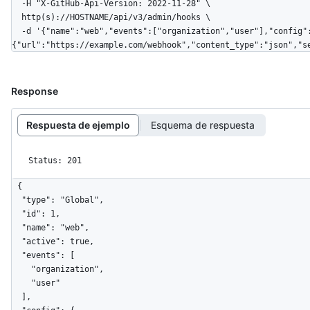
  -H "X-GitHub-Api-Version: 2022-11-28" \

  http(s)://HOSTNAME/api/v3/admin/hooks \

  -d '{"name":"web","events":["organization","user"],"config":
{"url":"https://example.com/webhook","content_type":"json","s
Response
Respuesta de ejemplo
Esquema de respuesta
Status: 201
{

  "type": "Global",

  "id": 1,

  "name": "web",

  "active": true,

  "events": [

    "organization",

    "user"

  ],
