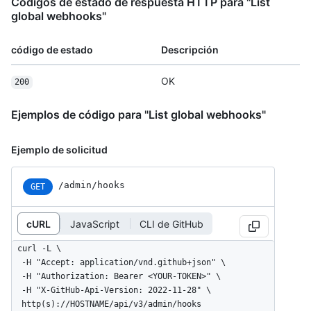
Códigos de estado de respuesta HTTP para "List
global webhooks"
código de estado
Descripción
OK
200
Ejemplos de código para "List global webhooks"
Ejemplo de solicitud
/admin/hooks
GET
cURL
JavaScript
CLI de GitHub
curl -L \

  -H "Accept: application/vnd.github+json" \

  -H "Authorization: Bearer <YOUR-TOKEN>" \

  -H "X-GitHub-Api-Version: 2022-11-28" \

  http(s)://HOSTNAME/api/v3/admin/hooks