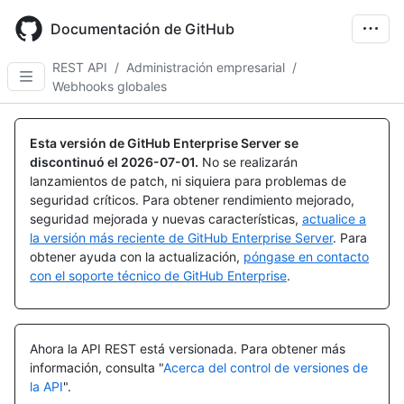
Skip
to
Documentación de GitHub
main
content
REST API
/
Administración empresarial
/
Webhooks globales
Nombre,
Nombre,
Nombre,
Nombre,
Nombre,
Nombre,
Nombre,
Nombre,
Nombre,
Nombre,
Nombre,
Nombre,
Nombre,
Tipo,
Tipo,
Tipo,
Tipo,
Tipo,
Tipo,
Tipo,
Tipo,
Tipo,
Tipo,
Tipo,
Tipo,
Tipo,
Esta versión de GitHub Enterprise Server se
Descripción
Descripción
Descripción
Descripción
Descripción
Descripción
Descripción
Descripción
Descripción
Descripción
Descripción
Descripción
Descripción
discontinuó el
2026-07-01
.
No se realizarán
lanzamientos de patch, ni siquiera para problemas de
seguridad críticos. Para obtener rendimiento mejorado,
seguridad mejorada y nuevas características,
actualice a
la versión más reciente de GitHub Enterprise Server
. Para
obtener ayuda con la actualización,
póngase en contacto
con el soporte técnico de GitHub Enterprise
.
Ahora la API REST está versionada.
Para obtener más
información, consulta "
Acerca del control de versiones de
la API
".