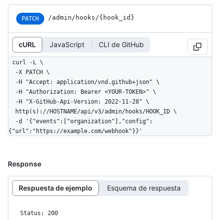
/admin/hooks/{hook_id}
PATCH
cURL
JavaScript
CLI de GitHub
curl -L \

  -X PATCH \

  -H "Accept: application/vnd.github+json" \

  -H "Authorization: Bearer <YOUR-TOKEN>" \

  -H "X-GitHub-Api-Version: 2022-11-28" \

  http(s)://HOSTNAME/api/v3/admin/hooks/HOOK_ID \

  -d '{"events":["organization"],"config":
{"url":"https://example.com/webhook"}}'
Response
Respuesta de ejemplo
Esquema de respuesta
Status: 200