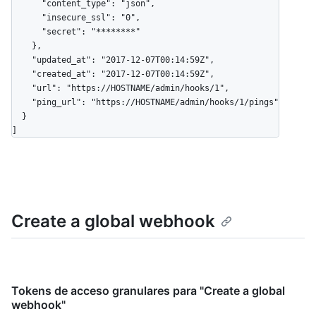
      "content_type": "json",

      "insecure_ssl": "0",

      "secret": "********"

    },

    "updated_at": "2017-12-07T00:14:59Z",

    "created_at": "2017-12-07T00:14:59Z",

    "url": "https://HOSTNAME/admin/hooks/1",

    "ping_url": "https://HOSTNAME/admin/hooks/1/pings"

  }

]
Create a global webhook
Tokens de acceso granulares para "Create a global
webhook"