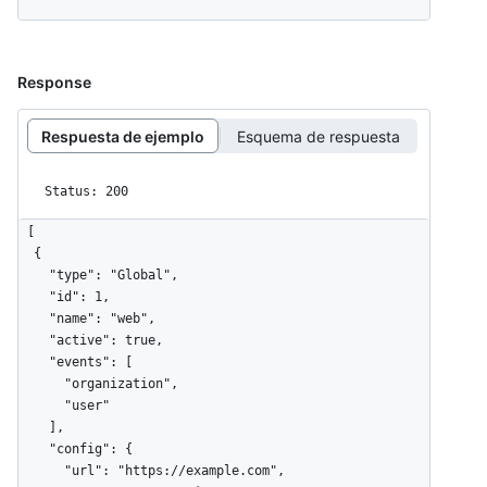
Response
Respuesta de ejemplo
Esquema de respuesta
Status: 200
[

  {

    "type": "Global",

    "id": 1,

    "name": "web",

    "active": true,

    "events": [

      "organization",

      "user"

    ],

    "config": {

      "url": "https://example.com",
