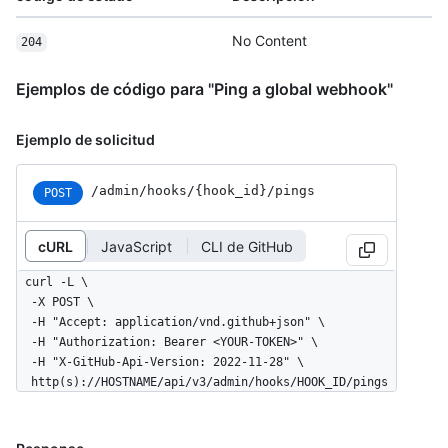
No Content
204
Ejemplos de código para "Ping a global webhook"
Ejemplo de solicitud
/admin
/hooks
/{hook_
id}
/pings
POST
cURL
JavaScript
CLI de GitHub
curl -L \

  -X POST \

  -H "Accept: application/vnd.github+json" \

  -H "Authorization: Bearer <YOUR-TOKEN>" \

  -H "X-GitHub-Api-Version: 2022-11-28" \

  http(s)://HOSTNAME/api/v3/admin/hooks/HOOK_ID/pings