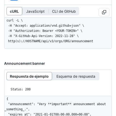
cURL
JavaScript
CLI de GitHub
curl -L \

  -H "Accept: application/vnd.github+json" \

  -H "Authorization: Bearer <YOUR-TOKEN>" \

  -H "X-GitHub-Api-Version: 2022-11-28" \

  http(s)://HOSTNAME/api/v3/orgs/ORG/announcement
Announcement banner
Respuesta de ejemplo
Esquema de respuesta
Status: 200
{

  "announcement": "Very **important** announcement about 
_something_.",

  "expires_at": "2021-01-01T00:00:00.000+00:00",
