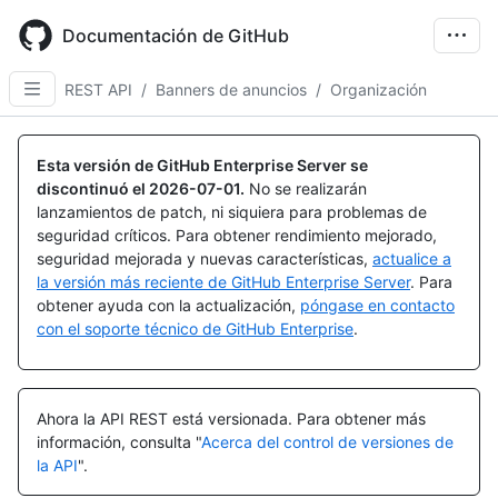
Skip
to
Documentación de GitHub
main
content
REST API
/
Banners de anuncios
/
Organización
Nombre,
Nombre,
Nombre,
Nombre,
Nombre,
Nombre,
Nombre,
Tipo,
Tipo,
Tipo,
Tipo,
Tipo,
Tipo,
Tipo,
Esta versión de GitHub Enterprise Server se
Descripción
Descripción
Descripción
Descripción
Descripción
Descripción
Descripción
discontinuó el
2026-07-01
.
No se realizarán
lanzamientos de patch, ni siquiera para problemas de
seguridad críticos. Para obtener rendimiento mejorado,
seguridad mejorada y nuevas características,
actualice a
la versión más reciente de GitHub Enterprise Server
. Para
obtener ayuda con la actualización,
póngase en contacto
con el soporte técnico de GitHub Enterprise
.
Ahora la API REST está versionada.
Para obtener más
información, consulta "
Acerca del control de versiones de
la API
".