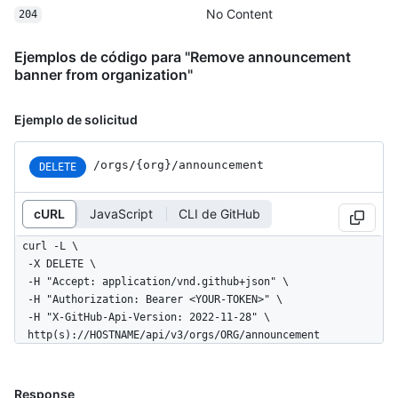
No Content
204
Ejemplos de código para "Remove announcement
banner from organization"
Ejemplo de solicitud
/orgs/{org}/announcement
DELETE
cURL
JavaScript
CLI de GitHub
curl -L \

  -X DELETE \

  -H "Accept: application/vnd.github+json" \

  -H "Authorization: Bearer <YOUR-TOKEN>" \

  -H "X-GitHub-Api-Version: 2022-11-28" \

  http(s)://HOSTNAME/api/v3/orgs/ORG/announcement
Response