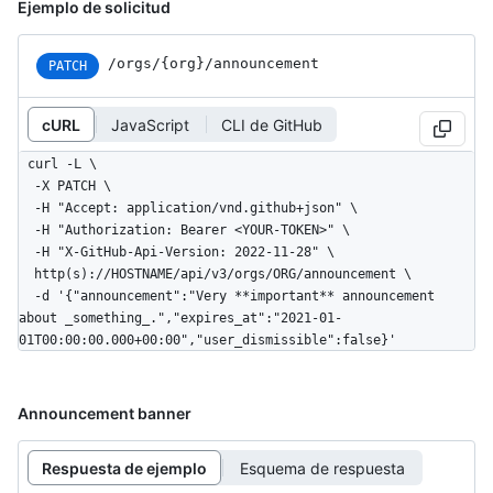
Ejemplo de solicitud
/orgs/{org}/announcement
PATCH
cURL
JavaScript
CLI de GitHub
curl -L \

  -X PATCH \

  -H "Accept: application/vnd.github+json" \

  -H "Authorization: Bearer <YOUR-TOKEN>" \

  -H "X-GitHub-Api-Version: 2022-11-28" \

  http(s)://HOSTNAME/api/v3/orgs/ORG/announcement \

  -d '{"announcement":"Very **important** announcement 
about _something_.","expires_at":"2021-01-
01T00:00:00.000+00:00","user_dismissible":false}'
Announcement banner
Respuesta de ejemplo
Esquema de respuesta