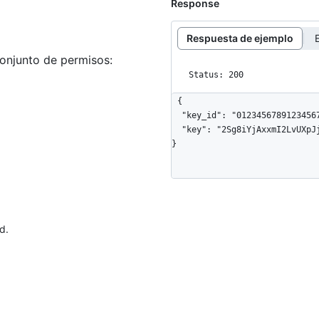
Response
Respuesta de ejemplo
conjunto de permisos:
Status: 200
{

  "key_id": "012345678912345678",

  "key": "2Sg8iYjAxxmI2LvUXpJjkYrMxURPc8r+dB7TJyvv1234"

}
d.