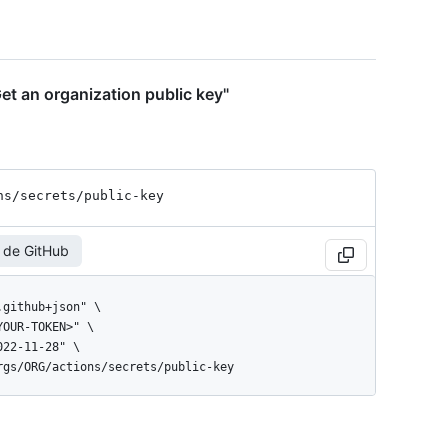
et an organization public key"
ns
/secrets
/public-key
 de GitHub
orgs/ORG/actions/secrets/public-key