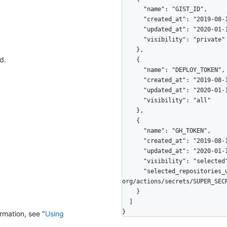
      "name": "GIST_ID",

      "created_at": "2019-08-10T14:59:22Z",

      "updated_at": "2020-01-10T14:59:22Z",

      "visibility": "private"

    },

d.
    {

      "name": "DEPLOY_TOKEN",

      "created_at": "2019-08-10T14:59:22Z",

      "updated_at": "2020-01-10T14:59:22Z",

      "visibility": "all"

    },

    {

      "name": "GH_TOKEN",

      "created_at": "2019-08-10T14:59:22Z",

      "updated_at": "2020-01-10T14:59:22Z",

      "visibility": "selected",

      "selected_repositories_url": "https://HOSTNAME/orgs/octo-
org/actions/secrets/SUPER_SECR
    }

  ]

}
rmation, see "
Using