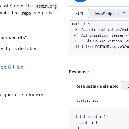
assic) need the
admin:org
ivate, the
scope is
repo
cURL
JavaScript
CLI
curl -L \

  -H "Accept: application/vnd.github+json" \

  -H "Authorization: Bearer <YOUR-TOKEN>" \

ion secrets"
  -H "X-GitHub-Api-Version: 2022-11-28" \

  http(s)://HOSTNAME/api/v3/
es tipos de token
n de GitHub
Response
Respuesta de ejemplo
conjunto de permisos:
Status: 200
{

  "total_count": 3,

  "secrets": [

    {
