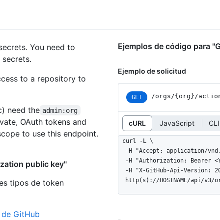
Ejemplos de código para "G
secrets. You need to
 secrets.
Ejemplo de solicitud
cess to a repository to
/orgs
/{org}
/actio
GET
c) need the
admin:org
rivate, OAuth tokens and
cURL
JavaScript
CLI
cope to use this endpoint.
curl -L \

  -H "Accept: application/vnd.github+json" \

  -H "Authorization: Bearer <YOUR-TOKEN>" \

zation public key"
  -H "X-GitHub-Api-Version: 2022-11-28" \

  http(s)://HOSTNAME/api/v3/
es tipos de token
n de GitHub