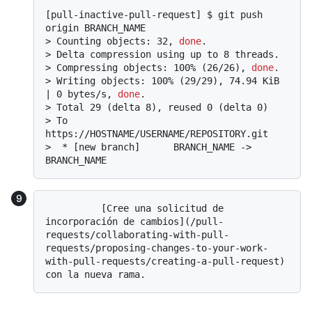
[pull-inactive-pull-request] $ git push 
> 
Counting objects: 32, 
done
.
> 
Delta compression using up to 8 threads.
> 
Compressing objects: 100% (26/26), 
done
.
> 
Writing objects: 100% (29/29), 74.94 KiB 
| 0 bytes/s, 
done
.
> 
Total 29 (delta 8), reused 0 (delta 0)
> 
To 
https://HOSTNAME/USERNAME/REPOSITORY.git
> 
 * [new branch]      BRANCH_NAME -> 
BRANCH_NAME
          [Cree una solicitud de 
incorporación de cambios](/pull-
requests/collaborating-with-pull-
requests/proposing-changes-to-your-work-
with-pull-requests/creating-a-pull-request) 