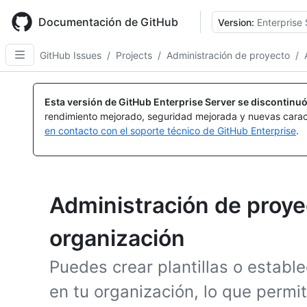
Skip
to
Documentación de GitHub
Version:
Enterprise 
main
content
GitHub Issues
/
Projects
/
Administración de proyecto
/
Esta versión de GitHub Enterprise Server se discontinuó
rendimiento mejorado, seguridad mejorada y nuevas carac
en contacto con el soporte técnico de GitHub Enterprise
.
Administración de proyec
organización
Puedes crear plantillas o establ
en tu organización, lo que permi