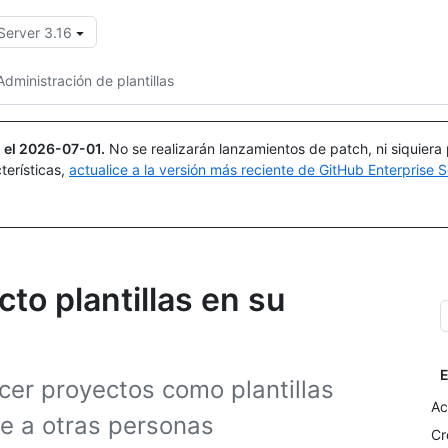
Server 3.16
Buscar o preguntar
Copilot
Administración de plantillas
 el
2026-07-01
.
No se realizarán lanzamientos de patch, ni siquiera
terísticas,
actualice a la versión más reciente de GitHub Enterprise S
to plantillas en su
E
ecer proyectos como plantillas
Ac
te a otras personas
Cr