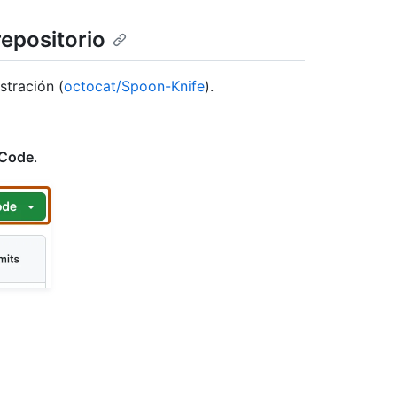
repositorio
stración (
octocat/Spoon-Knife
).
Code
.