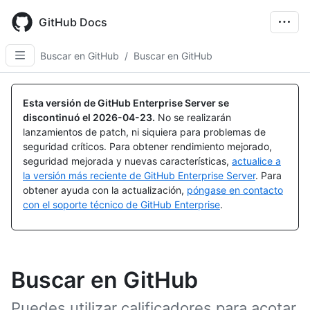
Skip
to
GitHub Docs
main
content
Buscar en GitHub
/
Buscar en GitHub
Esta versión de GitHub Enterprise Server se
discontinuó el
2026-04-23
.
No se realizarán
lanzamientos de patch, ni siquiera para problemas de
seguridad críticos. Para obtener rendimiento mejorado,
seguridad mejorada y nuevas características,
actualice a
la versión más reciente de GitHub Enterprise Server
. Para
obtener ayuda con la actualización,
póngase en contacto
con el soporte técnico de GitHub Enterprise
.
Buscar en GitHub
Puedes utilizar calificadores para acotar