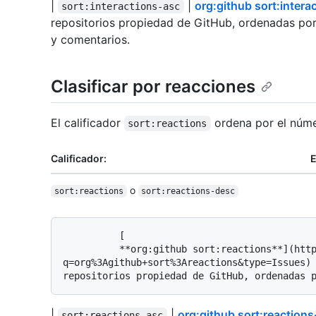
|
|
org:github sort:intera
sort:interactions-asc
repositorios propiedad de GitHub, ordenadas po
y comentarios.
Clasificar por reacciones
El calificador
ordena por el núme
sort:reactions
Calificador:
E
o
sort:reactions
sort:reactions-desc
          [

          **org:github sort:reactions**](https://github.com/search?
q=org%3Agithub+sort%3Areactions&type=Issues) 
|
|
org:github sort:reactions
sort:reactions-asc