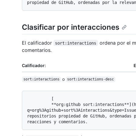
Clasificar por interacciones
El calificador
ordena por el 
sort:interactions
comentarios.
Calificador:
E
o
sort:interactions
sort:interactions-desc
          [

          **org:github sort:interactions**](https://github.com/search?
q=org%3Agithub+sort%3Ainteractions&type=Issue
repositorios propiedad de GitHub, ordenadas p