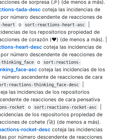
cciones de sorpresa (🎉) (de menos a más).
actions-tada-desc
coteja las incidencias de
s por número descendente de reacciones de
o
|
s-heart
sort:reactions-heart-asc
cidencias de los repositorios propiedad de
cciones de corazón (❤️) (de menos a más). |
ctions-heart-desc
coteja las incidencias de
s por número descendente de reacciones de
o
-thinking_face
sort:reactions-
hinking_face-asc
coteja las incidencias de los
r número ascendente de reacciones de cara
|
ort:reactions-thinking_face-desc
eja las incidencias de los repositorios
cendente de reacciones de cara pensativa
o
|
ons-rocket
sort:reactions-rocket-asc
ncidencias de los repositorios propiedad de
cciones de cohete (🚀) (de menos a más).
reactions-rocket-desc
coteja las incidencias
adas por número descendente de reacciones