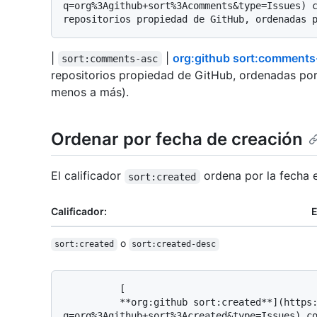
q=org%3Agithub+sort%3Acomments&type=Issues) c
|
|
org:github sort:comments
sort:comments-asc
repositorios propiedad de GitHub, ordenadas po
menos a más).
Ordenar por fecha de creación
El calificador
ordena por la fecha 
sort:created
Calificador:
E
o
sort:created
sort:created-desc
          [

          **org:github sort:created**](https://github.com/search?
q=org%3Agithub+sort%3Acreated&type=Issues) co