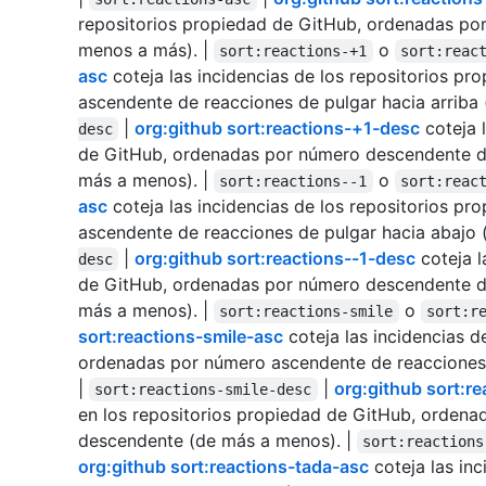
repositorios propiedad de GitHub, ordenadas po
menos a más). |
o
sort:reactions-+1
sort:reac
asc
coteja las incidencias de los repositorios p
ascendente de reacciones de pulgar hacia arriba 
|
org:github sort:reactions-+1-desc
coteja 
desc
de GitHub, ordenadas por número descendente de 
más a menos). |
o
sort:reactions--1
sort:reac
asc
coteja las incidencias de los repositorios p
ascendente de reacciones de pulgar hacia abajo 
|
org:github sort:reactions--1-desc
coteja l
desc
de GitHub, ordenadas por número descendente de 
más a menos). |
o
sort:reactions-smile
sort:r
sort:reactions-smile-asc
coteja las incidencias d
ordenadas por número ascendente de reacciones 
|
|
org:github sort:r
sort:reactions-smile-desc
en los repositorios propiedad de GitHub, ordenad
descendente (de más a menos). |
sort:reactions
org:github sort:reactions-tada-asc
coteja las inc