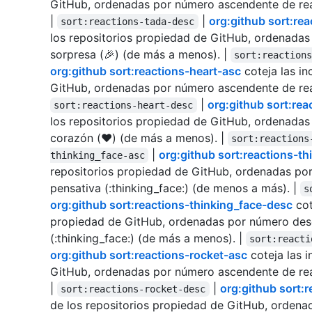
GitHub, ordenadas por número ascendente de rea
|
|
org:github sort:re
sort:reactions-tada-desc
los repositorios propiedad de GitHub, ordenada
sorpresa (🎉) (de más a menos). |
sort:reaction
org:github sort:reactions-heart-asc
coteja las in
GitHub, ordenadas por número ascendente de rea
|
org:github sort:rea
sort:reactions-heart-desc
los repositorios propiedad de GitHub, ordenada
corazón (❤️) (de más a menos). |
sort:reactions
|
org:github sort:reactions-t
thinking_face-asc
repositorios propiedad de GitHub, ordenadas po
pensativa (:thinking_face:) (de menos a más). |
s
org:github sort:reactions-thinking_face-desc
cot
propiedad de GitHub, ordenadas por número des
(:thinking_face:) (de más a menos). |
sort:reacti
org:github sort:reactions-rocket-asc
coteja las i
GitHub, ordenadas por número ascendente de rea
|
|
org:github sort:
sort:reactions-rocket-desc
de los repositorios propiedad de GitHub, orden