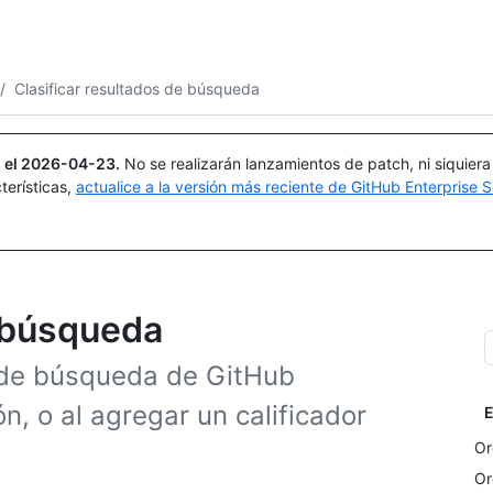
Buscar o preguntar
Copilot
/
Clasificar resultados de búsqueda
 el
2026-04-23
.
No se realizarán lanzamientos de patch, ni siquier
terísticas,
actualice a la versión más reciente de GitHub Enterprise S
e búsqueda
s de búsqueda de GitHub
ón, o al agregar un calificador
E
Or
Or