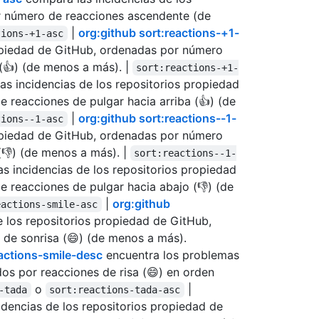
r número de reacciones ascendente (de
|
org:github sort:reactions-+1-
tions-+1-asc
ropiedad de GitHub, ordenadas por número
(👍) (de menos a más). |
sort:reactions-+1-
las incidencias de los repositorios propiedad
reacciones de pulgar hacia arriba (👍) (de
|
org:github sort:reactions--1-
tions--1-asc
ropiedad de GitHub, ordenadas por número
(👎) (de menos a más). |
sort:reactions--1-
as incidencias de los repositorios propiedad
reacciones de pulgar hacia abajo (👎) (de
|
org:github
eactions-smile-asc
e los repositorios propiedad de GitHub,
de sonrisa (😄) (de menos a más).
eactions-smile-desc
encuentra los problemas
os por reacciones de risa (😄) en orden
o
|
-tada
sort:reactions-tada-asc
idencias de los repositorios propiedad de