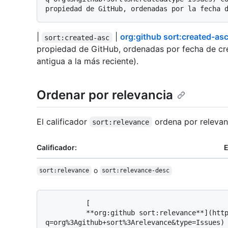
|
|
org:github sort:created-as
sort:created-asc
propiedad de GitHub, ordenadas por fecha de cr
antigua a la más reciente).
Ordenar por relevancia
El calificador
ordena por relevan
sort:relevance
Calificador:
E
o
sort:relevance
sort:relevance-desc
          [

          **org:github sort:relevance**](https://github.com/search?
q=org%3Agithub+sort%3Arelevance&type=Issues) 