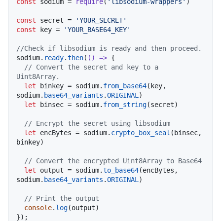
const
 sodium = 
require
(
'libsodium-wrappers'
)

const
 secret = 
'YOUR_SECRET'
const
 key = 
'YOUR_BASE64_KEY'
//Check if libsodium is ready and then proceed.
sodium.
ready
.
then
(
() =>
 {

// Convert the secret and key to a 
Uint8Array.
let
 binkey = sodium.
from_base64
(key, 
sodium.
base64_variants
.
ORIGINAL
)

let
 binsec = sodium.
from_string
(secret)

// Encrypt the secret using libsodium
let
 encBytes = sodium.
crypto_box_seal
(binsec, 
binkey)

// Convert the encrypted Uint8Array to Base64
let
 output = sodium.
to_base64
(encBytes, 
sodium.
base64_variants
.
ORIGINAL
)

// Print the output
console
.
log
(output)
