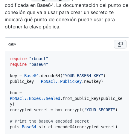
codificada en Base64. La documentación del punto de
conexión que va a usar para crear un secreto te
indicará qué punto de conexión puede usar para
obtener la clave pública.
Ruby
require
"rbnacl"
require
"base64"
key = 
Base64
.decode64(
"YOUR_BASE64_KEY"
)

public_key = 
RbNaCl::PublicKey
.new(key)

box = 
RbNaCl
:
:Boxes
:
:Sealed
.from_public_key(public_ke
y)

encrypted_secret = box.encrypt(
"YOUR_SECRET"
)

# Print the base64 encoded secret
puts 
Base64