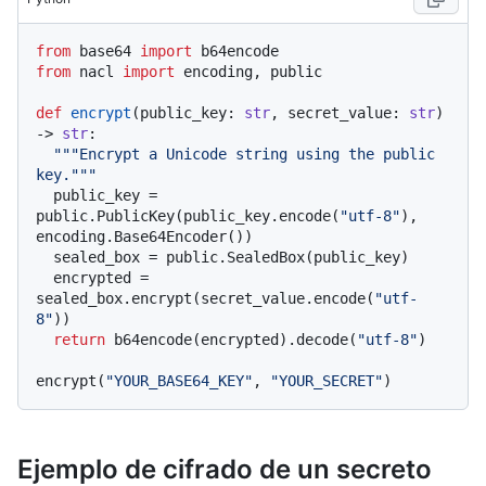
from
 base64 
import
from
 nacl 
import
 encoding, public

def
encrypt
(
public_key: 
str
, secret_value: 
str
) 
-> 
str
:

"""Encrypt a Unicode string using the public 
key."""
  public_key = 
public.PublicKey(public_key.encode(
"utf-8"
), 
encoding.Base64Encoder())

  sealed_box = public.SealedBox(public_key)

  encrypted = 
sealed_box.encrypt(secret_value.encode(
"utf-
8"
))

return
 b64encode(encrypted).decode(
"utf-8"
)

encrypt(
"YOUR_BASE64_KEY"
, 
"YOUR_SECRET"
Ejemplo de cifrado de un secreto