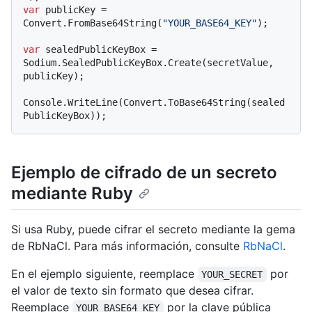
var
 publicKey = 
Convert.FromBase64String(
"YOUR_BASE64_KEY"
);

var
 sealedPublicKeyBox = 
Sodium.SealedPublicKeyBox.Create(secretValue, 
publicKey);

Console.WriteLine(Convert.ToBase64String(sealed
Ejemplo de cifrado de un secreto
mediante Ruby
Si usa Ruby, puede cifrar el secreto mediante la gema
de RbNaCl. Para más información, consulte
RbNaCl
.
En el ejemplo siguiente, reemplace
por
YOUR_SECRET
el valor de texto sin formato que desea cifrar.
Reemplace
por la clave pública
YOUR_BASE64_KEY