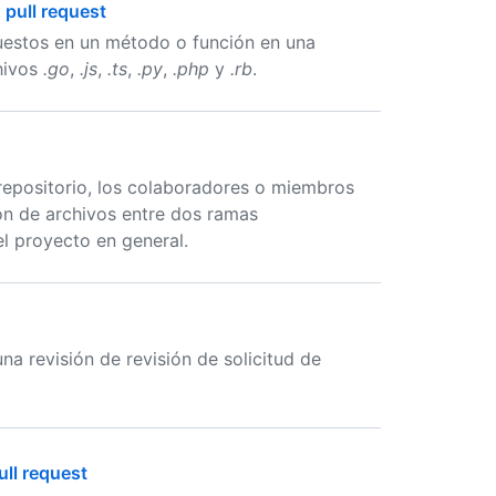
pull request
estos en un método o función en una
hivos
.go
,
.js
,
.ts
,
.py
,
.php
y
.rb
.
 repositorio, los colaboradores o miembros
n de archivos entre dos ramas
el proyecto en general.
a revisión de revisión de solicitud de
ull request