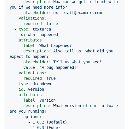
description:
How
can
we
get
in
touch
with
you
if
we
need
more
info?
placeholder:
ex.
email@example.com
validations:
required:
false
-
type:
textarea
id:
what-happened
attributes:
label:
What
happened?
description:
Also
tell
us,
what
did
you
expect
to
happen?
placeholder:
Tell
us
what
you
see!
value:
"A bug happened!"
validations:
required:
true
-
type:
dropdown
id:
version
attributes:
label:
Version
description:
What
version
of
our
software
are
you
running?
options:
-
1.0
.2
(Default)
-
1.0
.3
(Edge)