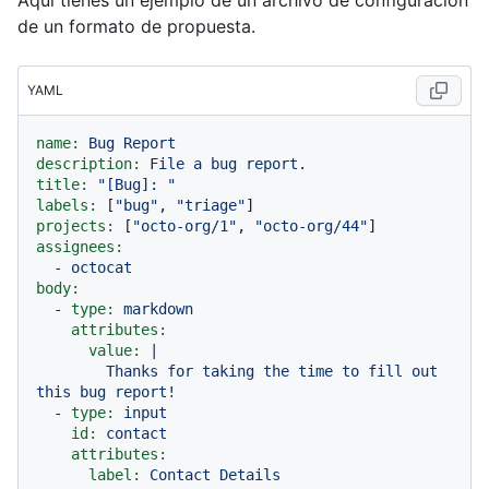
Aquí tienes un ejemplo de un archivo de configuración
de un formato de propuesta.
YAML
name:
Bug
Report
description:
File
a
bug
report.
title:
"[Bug]: "
labels:
 [
"bug"
, 
"triage"
projects:
 [
"octo-org/1"
, 
"octo-org/44"
assignees:
-
octocat
body:
-
type:
markdown
attributes:
value:
|

        Thanks for taking the time to fill out 
-
type:
input
id:
contact
attributes:
label:
Contact
Details