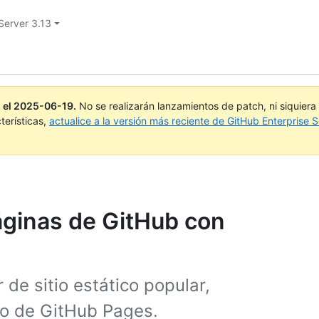
Server 3.13
 el
2025-06-19
.
No se realizarán lanzamientos de patch, ni siquier
terísticas,
actualice a la versión más reciente de GitHub Enterprise S
Páginas de GitHub con
de sitio estático popular,
io de GitHub Pages.