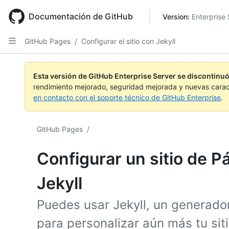
Skip
to
Documentación de GitHub
Version: 
Enterprise 
main
content
GitHub Pages
/
Configurar el sitio con Jekyll
Esta versión de GitHub Enterprise Server se discontinuó
rendimiento mejorado, seguridad mejorada y nuevas carac
en contacto con el soporte técnico de GitHub Enterprise
.
GitHub Pages
/
Configurar un sitio de 
Jekyll
Puedes usar Jekyll, un generador 
para personalizar aún más tu sit