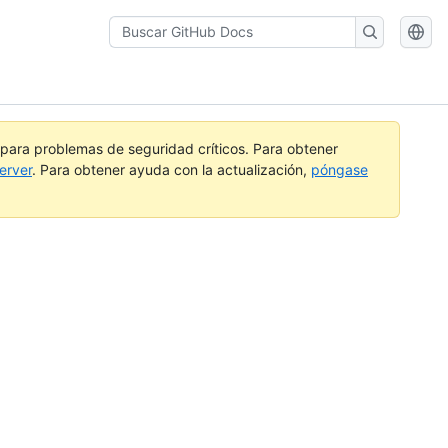
Buscar
GitHub
Docs
a para problemas de seguridad críticos. Para obtener
erver
. Para obtener ayuda con la actualización,
póngase