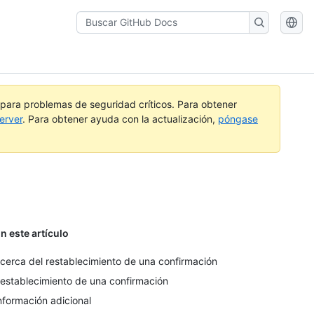
Buscar
GitHub
Docs
a para problemas de seguridad críticos. Para obtener
erver
. Para obtener ayuda con la actualización,
póngase
n este artículo
cerca del restablecimiento de una confirmación
establecimiento de una confirmación
nformación adicional