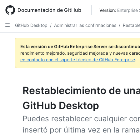
Skip
to
Documentación de GitHub
Version: 
Enterprise 
main
content
GitHub Desktop
/
Administrar las confirmaciones
/
Restabl
Esta versión de GitHub Enterprise Server se discontinuó
rendimiento mejorado, seguridad mejorada y nuevas carac
en contacto con el soporte técnico de GitHub Enterprise
.
Restablecimiento de una
GitHub Desktop
Puedes restablecer cualquier co
insertó por última vez en la ram