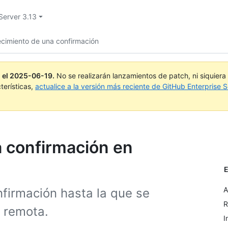
Server 3.13
ecimiento de una confirmación
 el
2025-06-19
.
No se realizarán lanzamientos de patch, ni siquier
terísticas,
actualice a la versión más reciente de GitHub Enterprise S
 confirmación en
E
A
nfirmación hasta la que se
R
a remota.
I