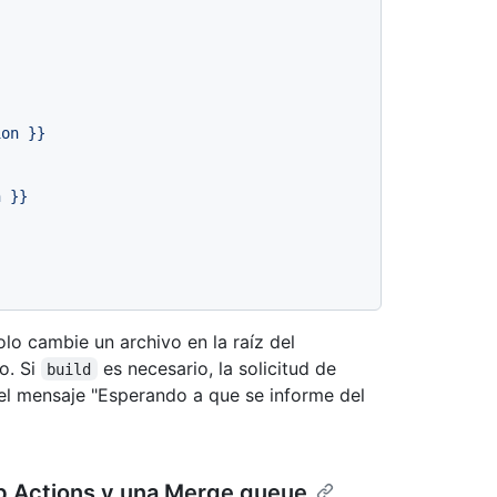
ion
}}
n
}}
lo cambie un archivo en la raíz del
o. Si
es necesario, la solicitud de
build
l mensaje "Esperando a que se informe del
 Actions y una Merge queue