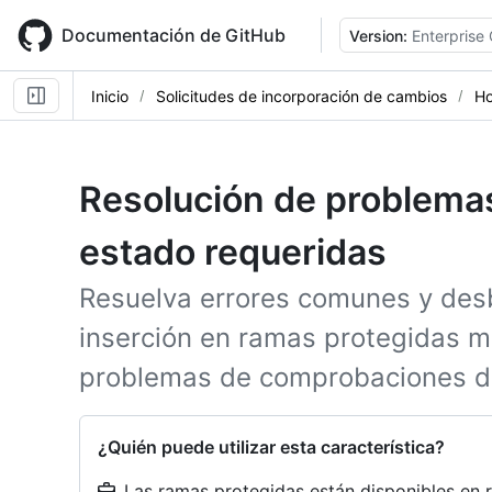
Skip
to
Documentación de GitHub
Version:
Enterprise
main
content
Inicio
Solicitudes de incorporación de cambios
Ho
Resolución de problemas
estado requeridas
Resuelva errores comunes y des
inserción en ramas protegidas m
problemas de comprobaciones de
¿Quién puede utilizar esta característica?
Las ramas protegidas están disponibles en 