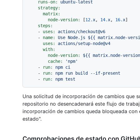
runs-on:
ubuntu-latest
strategy:
matrix:
node-version:
 [
12.
x
, 
14.
x
, 
16.
x
]

steps:
-
uses:
actions/checkout@v6
-
name:
Use
Node.js
${{
matrix.node-vers
uses:
actions/setup-node@v4
with:
node-version:
${{
matrix.node-versio
cache:
'npm'
-
run:
npm
ci
-
run:
npm
run
build
--if-present
-
run:
npm
test
Una solicitud de incorporación de cambios que so
repositorio no desencadenará este flujo de trabaj
incorporación de cambios queda bloqueada con e
estado".
Comprobaciones de estado con GitHub