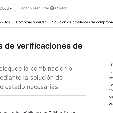
Buscar o preguntar
Copilot
 Cloud
w-tos
Combinar y cerrar
Solución de problemas de comproba
 de verificaciones de
E
bloquee la combinación o
La
ediante la solución de
de
Co
 estado necesarias.
co
Ma
Ve
repositorios públicos con GitHub Free y