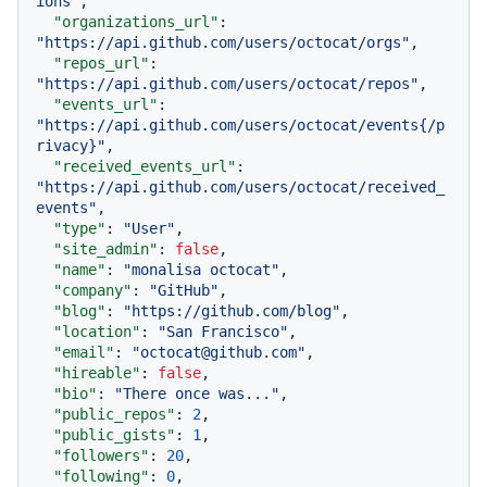
ions"
,
"organizations_url"
:
"https://api.github.com/users/octocat/orgs"
,
"repos_url"
:
"https://api.github.com/users/octocat/repos"
,
"events_url"
:
"https://api.github.com/users/octocat/events{/p
rivacy}"
,
"received_events_url"
:
"https://api.github.com/users/octocat/received_
events"
,
"type"
:
"User"
,
"site_admin"
:
false
,
"name"
:
"monalisa octocat"
,
"company"
:
"GitHub"
,
"blog"
:
"https://github.com/blog"
,
"location"
:
"San Francisco"
,
"email"
:
"octocat@github.com"
,
"hireable"
:
false
,
"bio"
:
"There once was..."
,
"public_repos"
:
2
,
"public_gists"
:
1
,
"followers"
:
20
,
"following"
:
0
,