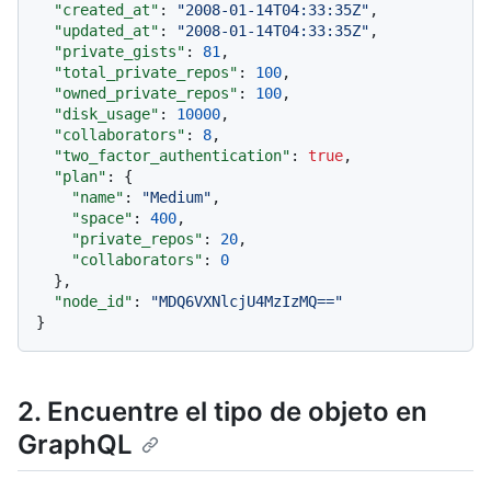
"created_at"
:
"2008-01-14T04:33:35Z"
,
"updated_at"
:
"2008-01-14T04:33:35Z"
,
"private_gists"
:
81
,
"total_private_repos"
:
100
,
"owned_private_repos"
:
100
,
"disk_usage"
:
10000
,
"collaborators"
:
8
,
"two_factor_authentication"
:
true
,
"plan"
:
{
"name"
:
"Medium"
,
"space"
:
400
,
"private_repos"
:
20
,
"collaborators"
:
0
}
,
"node_id"
:
"MDQ6VXNlcjU4MzIzMQ=="
}
2. Encuentre el tipo de objeto en
GraphQL