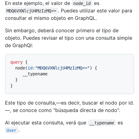
En este ejemplo, el valor de
es
node_id
. Puedes utilizar este valor para
MDQ6VXNlcjU4MzIzMQ==
consultar el mismo objeto en GraphQL.
Sin embargo, deberá conocer primero el
tipo
de
objeto. Puedes revisar el tipo con una consulta simple
de GraphQl:
query
{
  node
(
id
:
"MDQ6VXNlcjU4MzIzMQ=="
)
{
     __typename

}
}
Este tipo de consulta,—es decir, buscar el nodo por id.
—, se conoce como "búsqueda directa de nodo".
Al ejecutar esta consulta, verá que
es
__typename
.
User