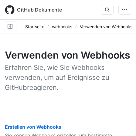
Skip
to
GitHub Dokumente
main
content
Startseite
webhooks
Verwenden von Webhooks
Verwenden von Webhooks
Erfahren Sie, wie Sie Webhooks
verwenden, um auf Ereignisse zu
GitHubreagieren.
Erstellen von Webhooks
Sie können Webhooks erstellen, um bestimmte