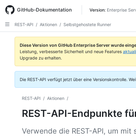
Skip
to
GitHub-Dokumentation
Version: 
Enterprise Ser
main
content
REST-API
/
Aktionen
/
Selbstgehostete Runner
Name, type,
Name, type,
Name, type,
Name, type,
Name, type,
Name, type,
Name, type,
Name, type,
Name, type,
Name, type,
Name, type,
Name, type,
Name, type,
Name, type,
Name, type,
Name, type,
Name, type,
Name, type,
Name, type,
Name, type,
Name, type,
Name, type,
Name, type,
Name, type,
Name, type,
Name, type,
Name, type,
Name, type,
Name, type,
Name, type,
Name, type,
Name, type,
Name, type,
Name, type,
Name, type,
Name, type,
Name, type,
Name, type,
Name, type,
Name, type,
Name, type,
Name, type,
Name, type,
Name, type,
Name, type,
Name, type,
Name, type,
Name, type,
Name, type,
Name, type,
Name, type,
Name, type,
Name, type,
Name, type,
Name, type,
Name, type,
Name, type,
Name, type,
Name, type,
Name, type,
Name, type,
Name, type,
Name, type,
Name, type,
Name, type,
Name, type,
Name, type,
Name, type,
Name, type,
Name, type,
Name, type,
Name, type,
Name, type,
Name, type,
Name, type,
BESCHREIBUNG
BESCHREIBUNG
BESCHREIBUNG
BESCHREIBUNG
BESCHREIBUNG
BESCHREIBUNG
BESCHREIBUNG
BESCHREIBUNG
BESCHREIBUNG
BESCHREIBUNG
BESCHREIBUNG
BESCHREIBUNG
BESCHREIBUNG
BESCHREIBUNG
BESCHREIBUNG
BESCHREIBUNG
BESCHREIBUNG
BESCHREIBUNG
BESCHREIBUNG
BESCHREIBUNG
BESCHREIBUNG
BESCHREIBUNG
BESCHREIBUNG
BESCHREIBUNG
BESCHREIBUNG
BESCHREIBUNG
BESCHREIBUNG
BESCHREIBUNG
BESCHREIBUNG
BESCHREIBUNG
BESCHREIBUNG
BESCHREIBUNG
BESCHREIBUNG
BESCHREIBUNG
BESCHREIBUNG
BESCHREIBUNG
BESCHREIBUNG
BESCHREIBUNG
BESCHREIBUNG
BESCHREIBUNG
BESCHREIBUNG
BESCHREIBUNG
BESCHREIBUNG
BESCHREIBUNG
BESCHREIBUNG
BESCHREIBUNG
BESCHREIBUNG
BESCHREIBUNG
BESCHREIBUNG
BESCHREIBUNG
BESCHREIBUNG
BESCHREIBUNG
BESCHREIBUNG
BESCHREIBUNG
BESCHREIBUNG
BESCHREIBUNG
BESCHREIBUNG
BESCHREIBUNG
BESCHREIBUNG
BESCHREIBUNG
BESCHREIBUNG
BESCHREIBUNG
BESCHREIBUNG
BESCHREIBUNG
BESCHREIBUNG
BESCHREIBUNG
BESCHREIBUNG
BESCHREIBUNG
BESCHREIBUNG
BESCHREIBUNG
BESCHREIBUNG
BESCHREIBUNG
BESCHREIBUNG
BESCHREIBUNG
BESCHREIBUNG
Diese Version von GitHub Enterprise Server wurde einge
Leistung, verbesserte Sicherheit und neue Features
aktual
Upgrade zu erhalten.
Die REST-API verfügt jetzt über eine Versionskontrolle.
Wei
REST-API
/
Aktionen
/
REST-API-Endpunkte für
Verwende die REST-API, um mit s