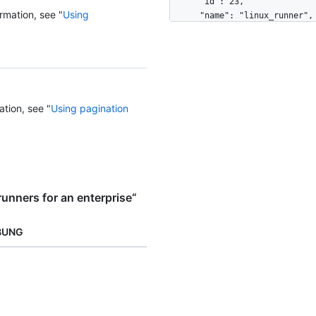
      "id": 23,

rmation, see "
Using
      "name": "linux_runner",

      "os": "linux",

      "status": "online",

      "busy": true,

      "labels": [

        {

          "id": 5,

ation, see "
Using pagination
          "name": "self-hosted",

          "type": "read-only"

        },

        {

          "id": 7,

          "name": "X64",

unners for an enterprise“
          "type": "read-only"

        },

        {

BUNG
          "id": 11,

          "name": "Linux",

          "type": "read-only"

        }

      ]

    },
