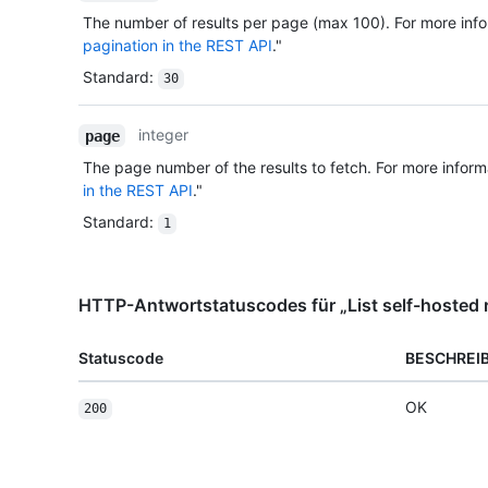
The number of results per page (max 100). For more info
pagination in the REST API
."
Standard
:
30
integer
page
The page number of the results to fetch. For more inform
in the REST API
."
Standard
:
1
HTTP-Antwortstatuscodes für „List self-hosted r
Statuscode
BESCHREI
OK
200