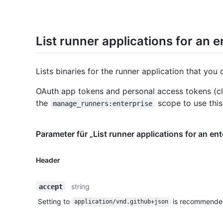
List runner applications for an e
Lists binaries for the runner application that yo
OAuth app tokens and personal access tokens (cl
the
scope to use this
manage_runners:enterprise
Parameter für „List runner applications for an ent
Header
string
accept
Setting to
is recommende
application/vnd.github+json