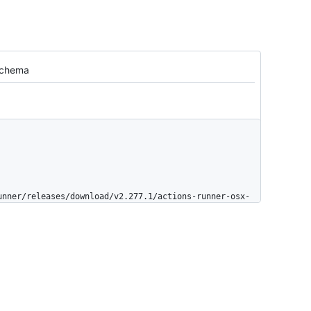
schema
unner/releases/download/v2.277.1/actions-runner-osx-
UzI1NiIsIng1dCI6IkJmSjdCUXpLdXhjWDc4WnJ5NUxnUW53ZFRrMC
1kZGRkLWRkZGQtZGRkZC1kZGRkZGRkZGRkZGQiLCJzY3AiOiJBY3Rp
mxvYWQiLCJJZGVudGl0eVR5cGVDbGFpbSI6IlN5c3RlbTpTZXJ2aWN
ZW1hcy54bWxzb2FwLm9yZy93cy8yMDA1LzA1L2lkZW50aXR5L2NsYW
ELUREREQtRERERC1EREREREREREREREQiLCJodHRwOi8vc2NoZW1hc