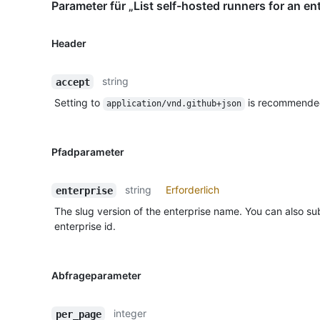
Parameter für „List self-hosted runners for an en
Header
string
accept
Setting to
is recommende
application/vnd.github+json
Pfadparameter
string
Erforderlich
enterprise
The slug version of the enterprise name. You can also sub
enterprise id.
Abfrageparameter
integer
per_page