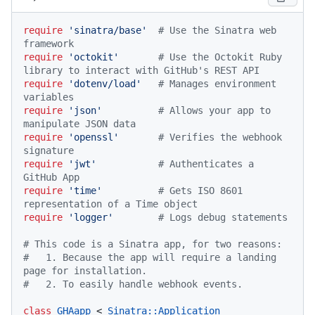
require
'sinatra/base'
# Use the Sinatra web 
framework
require
'octokit'
# Use the Octokit Ruby 
library to interact with GitHub's REST API
require
'dotenv/load'
# Manages environment 
variables
require
'json'
# Allows your app to 
manipulate JSON data
require
'openssl'
# Verifies the webhook 
signature
require
'jwt'
# Authenticates a 
GitHub App
require
'time'
# Gets ISO 8601 
representation of a Time object
require
'logger'
# Logs debug statements
# This code is a Sinatra app, for two reasons:
#   1. Because the app will require a landing 
page for installation.
#   2. To easily handle webhook events.
class
GHAapp
 < 
Sinatra::Application