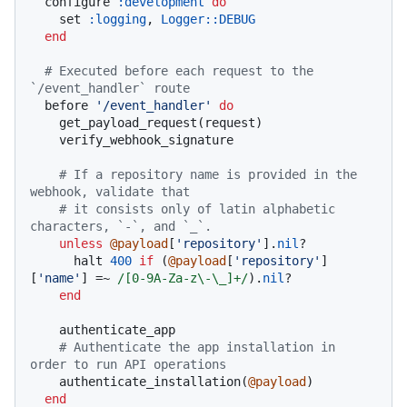
  configure 
:development
do
    set 
:logging
, 
Logger
:
:DEBUG
end
# Executed before each request to the 
`/event_handler` route
  before 
'/event_handler'
do
    get_payload_request(request)

    verify_webhook_signature

# If a repository name is provided in the 
webhook, validate that
# it consists only of latin alphabetic 
characters, `-`, and `_`.
unless
@payload
[
'repository'
].
nil
?

      halt 
400
if
 (
@payload
[
'repository'
]
[
'name'
] =~ 
/[0-9A-Za-z\-\_]+/
).
nil
?

end
    authenticate_app

# Authenticate the app installation in 
order to run API operations
    authenticate_installation(
@payload
)

end