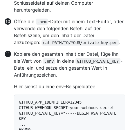
Schlüsseldatei auf deinen Computer
heruntergeladen.
Öffne die
-Datei mit einem Text-Editor, oder
.pem
verwende den folgenden Befehl auf der
Befehlszeile, um den Inhalt der Datei
anzuzeigen:
.
cat PATH/TO/YOUR/private-key.pem
Kopiere den gesamten Inhalt der Datei, füge ihn
als Wert von
in deine
-
.env
GITHUB_PRIVATE_KEY
Datei ein, und setze den gesamten Wert in
Anführungszeichen.
Hier siehst du eine env-Beispieldatei:
GITHUB_APP_IDENTIFIER=12345

GITHUB_WEBHOOK_SECRET=your webhook secret

GITHUB_PRIVATE_KEY="-----BEGIN RSA PRIVATE 
KEY-----

...

HkVN9...
