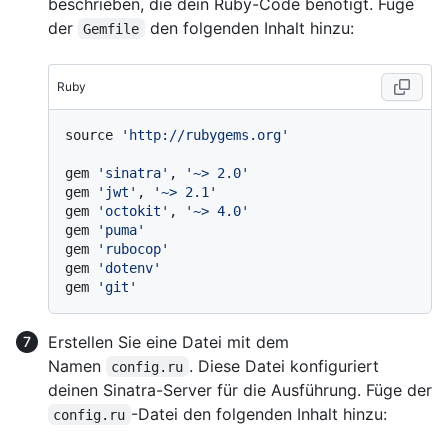
beschrieben, die dein Ruby-Code benötigt. Füge
der
den folgenden Inhalt hinzu:
Gemfile
Ruby
source 
'http://rubygems.org'
gem 
'sinatra'
, 
'~> 2.0'
gem 
'jwt'
, 
'~> 2.1'
gem 
'octokit'
, 
'~> 4.0'
gem 
'puma'
gem 
'rubocop'
gem 
'dotenv'
gem 
'git'
Erstellen Sie eine Datei mit dem
Namen
. Diese Datei konfiguriert
config.ru
deinen Sinatra-Server für die Ausführung. Füge der
-Datei den folgenden Inhalt hinzu:
config.ru