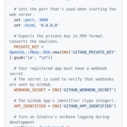
# Sets the port that's used when starting the 
web server.
  set 
:port
, 
3000
  set 
:bind
, 
'0.0.0.0'
# Expects the private key in PEM format. 
Converts the newlines.
PRIVATE_KEY
 = 
OpenSSL::PKey::RSA
.new(
ENV
[
'GITHUB_PRIVATE_KEY'
].gsub(
'\n'
, 
"\n"
))

# Your registered app must have a webhook 
secret.
# The secret is used to verify that webhooks 
are sent by GitHub.
WEBHOOK_SECRET
 = 
ENV
[
'GITHUB_WEBHOOK_SECRET'
]

# The GitHub App's identifier (type integer).
APP_IDENTIFIER
 = 
ENV
[
'GITHUB_APP_IDENTIFIER'
]

# Turn on Sinatra's verbose logging during 
development