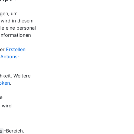
ngen, um
wird in diesem
le eine personal
einformationen
ter
Erstellen
 Actions-
hkeit. Weitere
token
.
de
t wird
-Bereich.
o