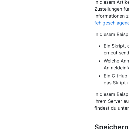
In diesem Artik
Zustellungen fü
Informationen z
fehlgeschlagen
In diesem Beisp
Ein Skript,
erneut sen
Welche Anme
Anmeldeinfo
Ein GitHub 
das Skript 
In diesem Beisp
Ihrem Server au
findest du unte
Speichern