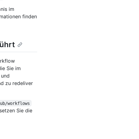
nis im
rmationen finden
ührt
orkflow
ie Sie im
 und
d zu redeliver
hub/workflows
setzen Sie die