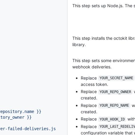
This step sets up Node.js. The s
This step installs the octokit lib
library.
This step sets some environment 
webhook deliveries.
}
Replace
YOUR_SECRET_NAME
access token.
Replace
w
YOUR_REPO_OWNER
created.
Replace
wi
YOUR_REPO_NAME
repository.name
}}
created.
itory_owner
}}
Replace
with
YOUR_HOOK_ID
Replace
YOUR_LAST_REDELI
ver-failed-deliveries.js
configuration variable that 