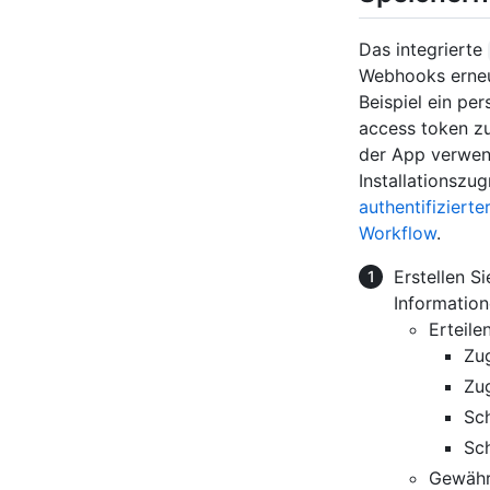
Das integrierte
Webhooks erneu
Beispiel ein pe
access token zu
der App verwen
Installationszug
authentifiziert
Workflow
.
Erstellen S
Information
Erteile
Zug
Zug
Sc
Sch
Gewähr