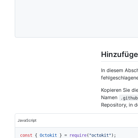
Hinzufüge
In diesem Absch
fehlgeschlagene
Kopieren Sie di
Namen
.github
Repository, in 
JavaScript
const
 { 
Octokit
 } = 
require
(
"octokit"
);