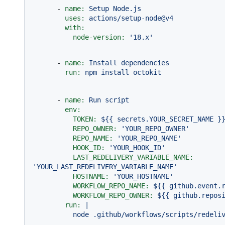
-
name:
Setup
Node.js
uses:
actions/setup-node@v4
with:
node-version:
'18.x'
-
name:
Install
dependencies
run:
npm
install
octokit
-
name:
Run
script
env:
TOKEN:
${{
secrets.YOUR_SECRET_NAME
}
REPO_OWNER:
'YOUR_REPO_OWNER'
REPO_NAME:
'YOUR_REPO_NAME'
HOOK_ID:
'YOUR_HOOK_ID'
LAST_REDELIVERY_VARIABLE_NAME:
'YOUR_LAST_REDELIVERY_VARIABLE_NAME'
HOSTNAME:
'YOUR_HOSTNAME'
WORKFLOW_REPO_NAME:
${{
github.event.
WORKFLOW_REPO_OWNER:
${{
github.repos
run:
|
node
.github/workflows/scripts/redeli