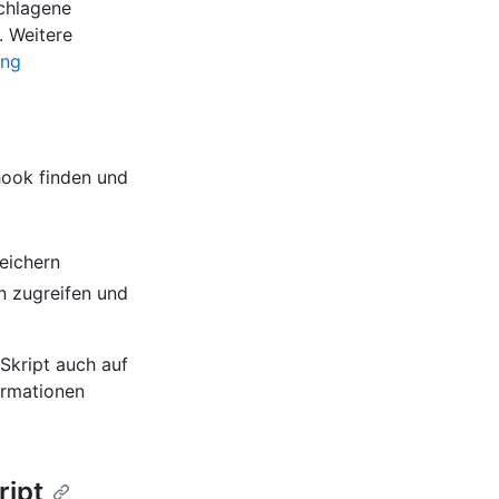
schlagene
. Weitere
ung
hook finden und
eichern
n zugreifen und
Skript auch auf
ormationen
ript