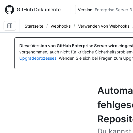
Skip
to
GitHub Dokumente
Version:
Enterprise Server 3
main
content
Startseite
webhooks
Verwenden von Webhooks
Diese Version von GitHub Enterprise Server wird eingest
vorgenommen, auch nicht für kritische Sicherheitsprobleme
Upgradeprozesses
. Wenden Sie sich bei Fragen zum Upgr
Automat
fehlges
Reposi
Du kannst 