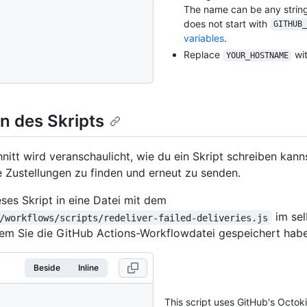
The name can be any string
does not start with
GITHUB_
variables
.
Replace
wit
YOUR_HOSTNAME
n des Skripts
nitt wird veranschaulicht, wie du ein Skript schreiben kann
 Zustellungen zu finden und erneut zu senden.
eses Skript in eine Datei mit dem
im se
/workflows/scripts/redeliver-failed-deliveries.js
dem Sie die GitHub Actions-Workflowdatei gespeichert hab
Beside
Inline
This script uses GitHub's Octok