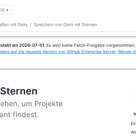
.16
Suchen oder Fragen
Copilot
lten mit Gists
/
Speichern von Gists mit Sternen
stellt am
2026-07-01
.
Es wird keine Patch-Freigabe vorgenommen, a
isiere auf die neueste Version von GitHub Enterprise Server
.
Wende di
 Sternen
sehen, um Projekte
ant findest.
I
Ei
An