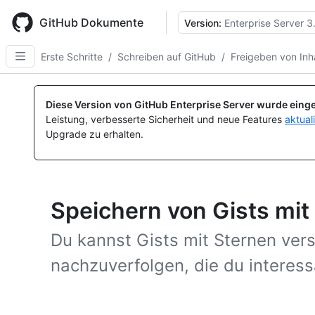
Skip
to
GitHub Dokumente
Version:
Enterprise Server 3
main
content
Erste Schritte
/
Schreiben auf GitHub
/
Freigeben von Inha
Diese Version von GitHub Enterprise Server wurde einge
Leistung, verbesserte Sicherheit und neue Features
aktual
Upgrade zu erhalten.
Speichern von Gists mit
Du kannst Gists mit Sternen ver
nachzuverfolgen, die du interess