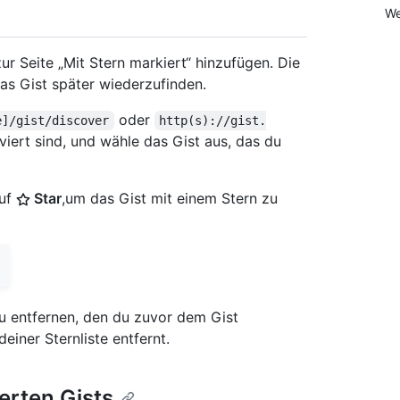
We
ur Seite „Mit Stern markiert“ hinzufügen. Die
as Gist später wiederzufinden.
oder
e]/gist/discover
http(s)://gist.
iert sind, und wähle das Gist aus, das du
auf
Star
,um das Gist mit einem Stern zu
u entfernen, den du zuvor dem Gist
einer Sternliste entfernt.
erten Gists