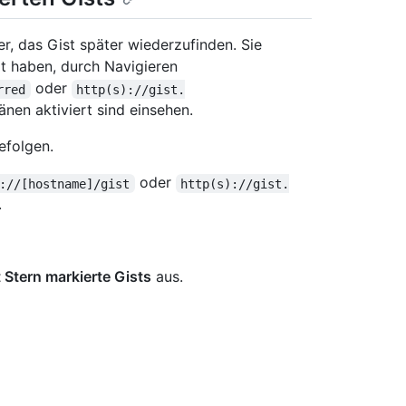
r, das Gist später wiederzufinden. Sie
rt haben, durch Navigieren
oder
rred
http(s)://gist.
en aktiviert sind einsehen.
efolgen.
oder
://[hostname]/gist
http(s)://gist.
.
 Stern markierte Gists
aus.