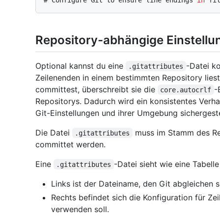
# 
Configure Git to ensure line endings 
in
 fi
Repository-abhängige Einstellu
Optional kannst du eine
-Datei k
.gitattributes
Zeilenenden in einem bestimmten Repository liest
committest, überschreibt sie die
-
core.autocrlf
Repositorys. Dadurch wird ein konsistentes Verha
Git-Einstellungen und ihrer Umgebung sichergeste
Die Datei
muss im Stamm des Repo
.gitattributes
committet werden.
Eine
-Datei sieht wie eine Tabelle
.gitattributes
Links ist der Dateiname, den Git abgleichen so
Rechts befindet sich die Konfiguration für Zei
verwenden soll.