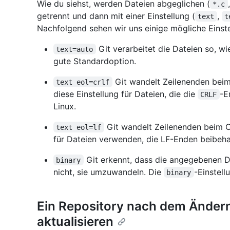
Wie du siehst, werden Dateien abgeglichen (
*.c
getrennt und dann mit einer Einstellung (
,
text
t
Nachfolgend sehen wir uns einige mögliche Einste
Git verarbeitet die Dateien so, wie
text=auto
gute Standardoption.
Git wandelt Zeilenenden bei
text eol=crlf
diese Einstellung für Dateien, die die
-E
CRLF
Linux.
Git wandelt Zeilenenden beim 
text eol=lf
für Dateien verwenden, die LF-Enden beibeh
Git erkennt, dass die angegebenen D
binary
nicht, sie umzuwandeln. Die
-Einstell
binary
Ein Repository nach dem Ändern
aktualisieren