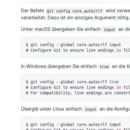
Der Befehl
wird verwe
git config core.autocrlf
verarbeitet. Dazu ist ein einziges Argument nötig.
Unter macOS übergeben Sie einfach
an die
input
$ 
git config --global core.autocrlf input
# 
Configure Git to ensure line endings 
in
 fi
In Windows übergeben Sie einfach
an die Ko
true
$ 
git config --global core.autocrlf 
true
# 
Configure Git to ensure line endings 
in
 fi
# 
For compatibility, line endings are conver
Übergib unter Linux einfach
an die Konfigu
input
$ 
git config --global core.autocrlf input