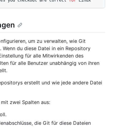
les you checkout are correct 
for
 Linux
ngen
onfigurieren, um zu verwalten, wie Git
. Wenn du diese Datei in ein Repository
Einstellung für alle Mitwirkenden des
lten für alle Benutzer unabhängig von ihren
llt.
sitorys erstellt und wie jede andere Datei
 mit zwei Spalten aus:
ll.
lenabschlüsse, die Git für diese Dateien