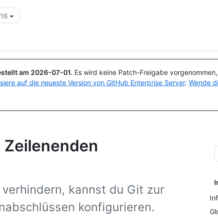
.16
Suchen oder Fragen
Copilot
stellt am
2026-07-01
.
Es wird keine Patch-Freigabe vorgenommen, a
isiere auf die neueste Version von GitHub Enterprise Server
.
Wende di
n Zeilenenden
I
verhindern, kannst du Git zur
In
enabschlüssen konfigurieren.
Gl