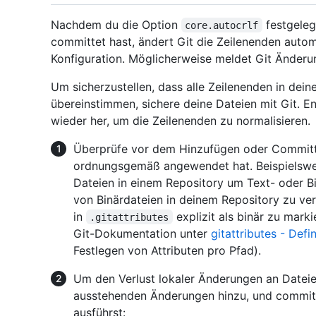
Nachdem du die Option
festgeleg
core.autocrlf
committet hast, ändert Git die Zeilenenden auto
Konfiguration. Möglicherweise meldet Git Änderun
Um sicherzustellen, dass alle Zeilenenden in dei
übereinstimmen, sichere deine Dateien mit Git. Ent
wieder her, um die Zeilenenden zu normalisieren.
Überprüfe vor dem Hinzufügen oder Committe
ordnungsgemäß angewendet hat. Beispielswei
Dateien in einem Repository um Text- oder B
von Binärdateien in deinem Repository zu ve
in
explizit als binär zu mark
.gitattributes
Git-Dokumentation unter
gitattributes - Defi
Festlegen von Attributen pro Pfad).
Um den Verlust lokaler Änderungen an Dateie
ausstehenden Änderungen hinzu, und committ
ausführst: