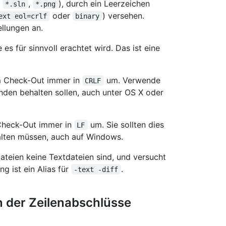
,
,
), durch ein Leerzeichen
*.sln
*.png
oder
) versehen.
ext eol=crlf
binary
llungen an.
 es für sinnvoll erachtet wird. Das ist eine
m Check-Out immer in
um. Verwende
CRLF
nden behalten sollen, auch unter OS X oder
Check-Out immer in
um. Sie sollten dies
LF
alten müssen, auch auf Windows.
ateien keine Textdateien sind, und versucht
ung ist ein Alias für
.
-text -diff
 der Zeilenabschlüsse