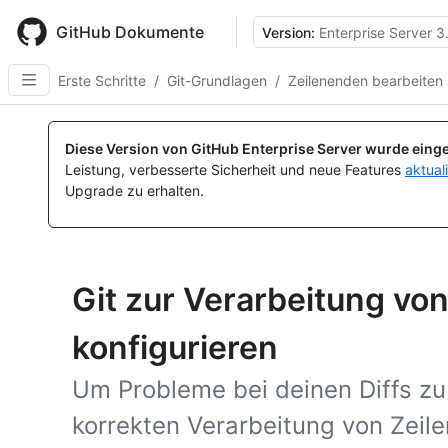
Skip
to
GitHub Dokumente
Version:
Enterprise Server 3
main
content
Erste Schritte
/
Git-Grundlagen
/
Zeilenenden bearbeiten
Diese Version von GitHub Enterprise Server wurde einge
Leistung, verbesserte Sicherheit und neue Features
aktual
Upgrade zu erhalten.
Git zur Verarbeitung vo
konfigurieren
Um Probleme bei deinen Diffs zu 
korrekten Verarbeitung von Zeil