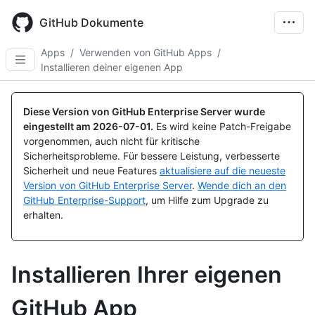
Skip
to
GitHub Dokumente
main
content
Apps
/
Verwenden von GitHub Apps
/
Installieren deiner eigenen App
Diese Version von GitHub Enterprise Server wurde
eingestellt am
2026-07-01
.
Es wird keine Patch-Freigabe
vorgenommen, auch nicht für kritische
Sicherheitsprobleme. Für bessere Leistung, verbesserte
Sicherheit und neue Features
aktualisiere auf die neueste
Version von GitHub Enterprise Server
.
Wende dich an den
GitHub Enterprise-Support
, um Hilfe zum Upgrade zu
erhalten.
Installieren Ihrer eigenen
GitHub App