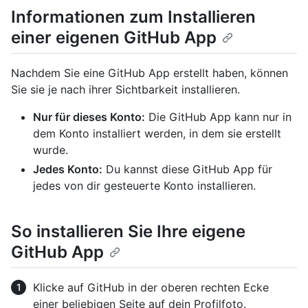
Informationen zum Installieren
einer eigenen GitHub App
Nachdem Sie eine GitHub App erstellt haben, können
Sie sie je nach ihrer Sichtbarkeit installieren.
Nur für dieses Konto:
Die GitHub App kann nur in
dem Konto installiert werden, in dem sie erstellt
wurde.
Jedes Konto:
Du kannst diese GitHub App für
jedes von dir gesteuerte Konto installieren.
So installieren Sie Ihre eigene
GitHub App
Klicke auf GitHub in der oberen rechten Ecke
einer beliebigen Seite auf dein Profilfoto.