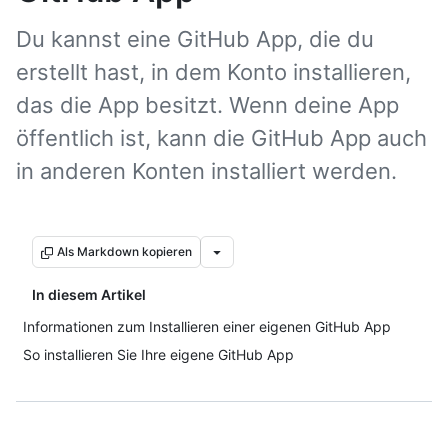
Du kannst eine GitHub App, die du
erstellt hast, in dem Konto installieren,
das die App besitzt. Wenn deine App
öffentlich ist, kann die GitHub App auch
in anderen Konten installiert werden.
Als Markdown kopieren
In diesem Artikel
Informationen zum Installieren einer eigenen GitHub App
So installieren Sie Ihre eigene GitHub App