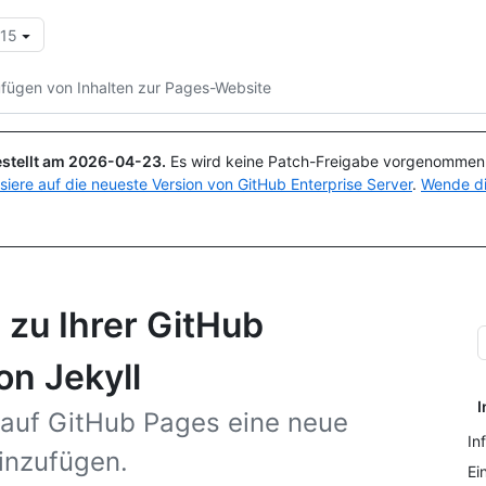
.15
Suchen oder Fragen
Copilot
fügen von Inhalten zur Pages-Website
stellt am
2026-04-23
.
Es wird keine Patch-Freigabe vorgenommen, 
isiere auf die neueste Version von GitHub Enterprise Server
.
Wende di
 zu Ihrer GitHub
on Jekyll
I
 auf GitHub Pages eine neue
In
hinzufügen.
Ei