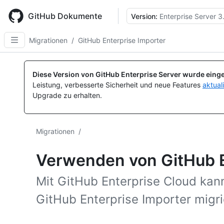
Skip
to
GitHub Dokumente
Version:
Enterprise Server 3
main
content
Migrationen
/
GitHub Enterprise Importer
Diese Version von GitHub Enterprise Server wurde einge
Leistung, verbesserte Sicherheit und neue Features
aktual
Upgrade zu erhalten.
Migrationen
/
Verwenden von GitHub E
Mit GitHub Enterprise Cloud ka
GitHub Enterprise Importer migri