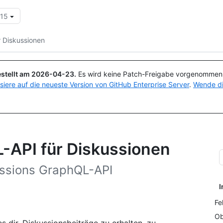
.15
Suchen oder Fragen
Copilot
 Diskussionen
stellt am
2026-04-23
.
Es wird keine Patch-Freigabe vorgenommen, 
isiere auf die neueste Version von GitHub Enterprise Server
.
Wende di
-API für Diskussionen
ussions GraphQL-API
I
Fe
Ob