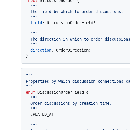
input
 DiscussionOrder 
{
""
"

  The field by which to order discussions.

  "
""
field
:
 DiscussionOrderField
!
""
"

  The direction in which to order discussions by the specified field.

  "
""
direction
:
 OrderDirection
!
}
""
"

Properties by which discussion connections ca
"
""
enum
 DiscussionOrderField 
{
""
"

  Order discussions by creation time.

  "
""
  CREATED_AT

""
"
