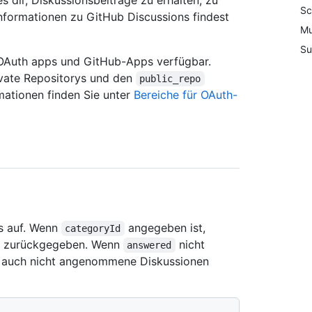
 dir, Diskussionsbeiträge zu erhalten, zu
Sc
Informationen zu GitHub Discussions findest
Mu
Su
n, OAuth apps und GitHub-Apps verfügbar.
ivate Repositorys und den
public_repo
rmationen finden Sie unter
Bereiche für OAuth-
ys auf. Wenn
angegeben ist,
categoryId
ie zurückgegeben. Wenn
nicht
answered
 auch nicht angenommene Diskussionen