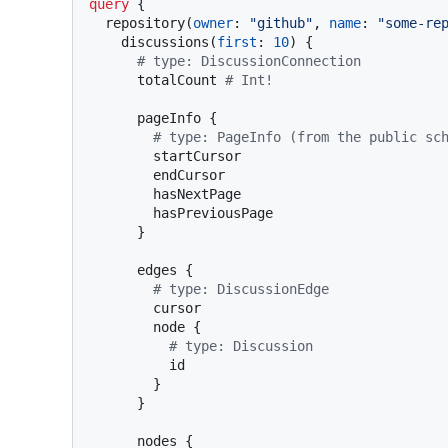
query
{
  repository
(
owner
:
"github"
, 
name
:
"some-re
    discussions
(
first
:
10
)
{
# type: DiscussionConnection
      totalCount 
# Int!
      pageInfo 
{
# type: PageInfo (from the public sc
        startCursor

        endCursor

        hasNextPage

        hasPreviousPage

}
      edges 
{
# type: DiscussionEdge
        cursor

        node 
{
# type: Discussion
          id

}
}
      nodes 
{