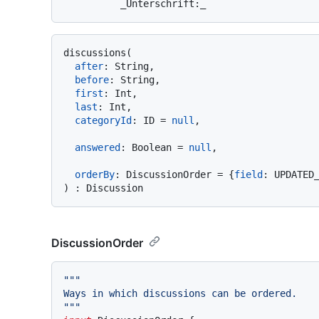
discussions
(
after
:
 String,

before
:
 String,

first
:
 Int,

last
:
 Int,

categoryId
:
 ID 
=
null
,

answered
:
 Boolean 
=
null
,

orderBy
:
 DiscussionOrder 
=
{
field
:
 UPDATED
)
:
DiscussionOrder
""
"

Ways in which discussions can be ordered.

"
""