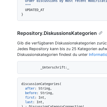
  Order discussions by most recent modification time.

  "
""
}
Repository.DiskussionsKategorien
Gib die verfügbaren Diskussionskategorien zurück,
Jedes Repository kann bis zu 25 Kategorien aufw
Diskussionskategorien findest du unter
Informati
discussionCategories
(
after
:
 String,

before
:
 String,

first
:
 Int,

last
:
)
:
 DiscussionCategoryConnection
!