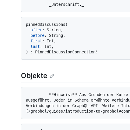
pinnedDiscussions
(
after
:
 String,

before
:
 String,

first
:
 Int,

last
:
)
:
 PinnedDiscussionConnection
!
Objekte
          **Hinweis:** Aus Gründen der Kürze werden Verbindungstypen hier nicht näher 
ausgeführt. Jeder im Schema erwähnte Verbindu
Verbindungen in der GraphQL-API. Weitere Inf