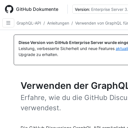
Skip
to
GitHub Dokumente
Version:
Enterprise Server 3
main
content
GraphQL-API
/
Anleitungen
/
Verwenden von GraphQL für
Diese Version von GitHub Enterprise Server wurde einge
Leistung, verbesserte Sicherheit und neue Features
aktual
Upgrade zu erhalten.
Verwenden der GraphQL
Erfahre, wie du die GitHub Disc
verwendest.