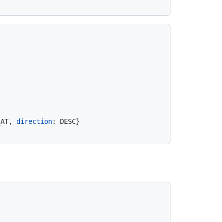
_AT, 
direction
:
 DESC
}