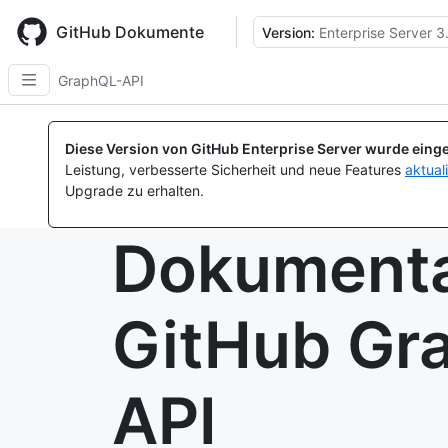
Skip
to
GitHub Dokumente
Version:
Enterprise Server 3
main
content
GraphQL-API
Diese Version von GitHub Enterprise Server wurde einge
Leistung, verbesserte Sicherheit und neue Features
aktual
Upgrade zu erhalten.
Dokumenta
GitHub Gr
API