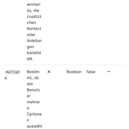
wnmen
üs, die
zusätzli
chen
Kontext
oder
Anleitun
gen
bereitst
ellt.
Bestim
Boolean
false
multipl
mt, ob
e
der
Benutz
er
mehrer
e
Optione
n
auswähl