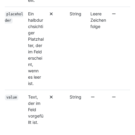
ellt.
Ein
String
Leere
placehol
halbdur
Zeichen
der
chsichti
folge
ger
Platzhal
ter, der
im Feld
erschei
nt,
wenn
es leer
ist.
Text,
String
value
der im
Feld
vorgefü
llt ist.