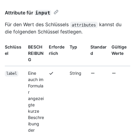
Attribute für
input
Für den Wert des Schlüssels
kannst du
attributes
die folgenden Schlüssel festlegen.
Schlüss
BESCH
Erforde
Typ
Standar
Gültige
el
REIBUN
rlich
d
Werte
G
Eine
String
label
auch im
Formula
r
angezei
gte
kurze
Beschre
ibung
der