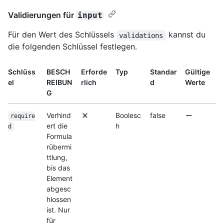
Validierungen für
input
Für den Wert des Schlüssels
kannst du
validations
die folgenden Schlüssel festlegen.
Schlüss
BESCH
Erforde
Typ
Standar
Gültige
el
REIBUN
rlich
d
Werte
G
Verhind
Boolesc
false
require
ert die
h
d
Formula
rübermi
ttlung,
bis das
Element
abgesc
hlossen
ist. Nur
für