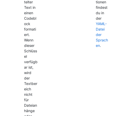
telter
tionen
Text in
findest
einen
du in
Codebl
der
ock
YAML-
formati
Datei
ert.
der
Wenn
Sprach
dieser
en
.
Schlüss
el
verfügb
ar ist,
wird
der
Textber
eich
nicht
für
Dateian
hänge