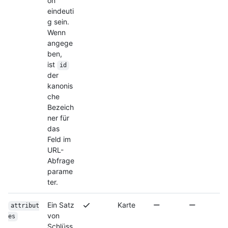
on
eindeuti
g sein.
Wenn
angege
ben,
ist
id
der
kanonis
che
Bezeich
ner für
das
Feld im
URL-
Abfrage
parame
ter.
Ein Satz
Karte
attribut
von
es
Schlüss