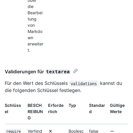
oder
die
Bearbei
tung
von
Markdo
wn
erweiter
t.
Validierungen für
textarea
Für den Wert des Schlüssels
kannst du
validations
die folgenden Schlüssel festlegen.
Schlüss
BESCH
Erforde
Typ
Standar
Gültige
el
REIBUN
rlich
d
Werte
G
Verhind
Boolesc
false
require