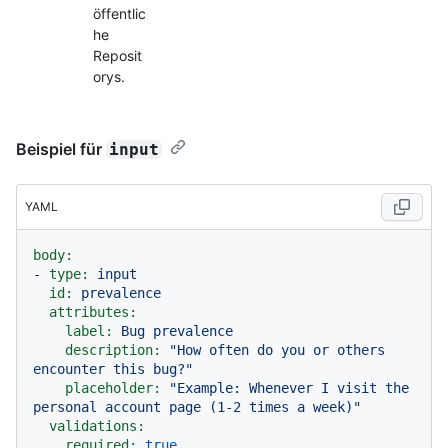
öffentlic
he
Reposit
orys.
Beispiel für
input
YAML
body:
-
type:
input
id:
prevalence
attributes:
label:
Bug
prevalence
description:
"How often do you or others 
encounter this bug?"
placeholder:
"Example: Whenever I visit the 
personal account page (1-2 times a week)"
validations:
required:
true