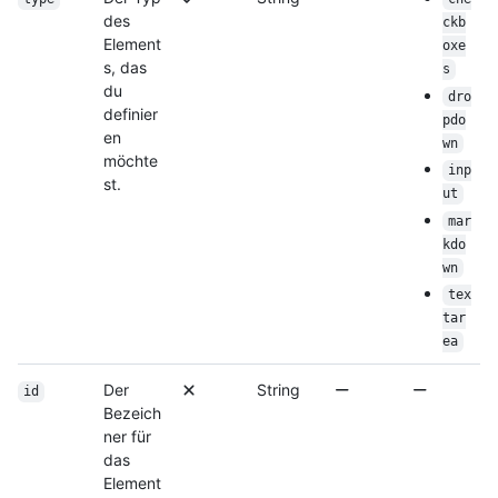
des
ckb
Element
oxe
s, das
s
du
dro
definier
pdo
en
wn
möchte
inp
st.
ut
mar
kdo
wn
tex
tar
ea
Der
String
id
Bezeich
ner für
das
Element