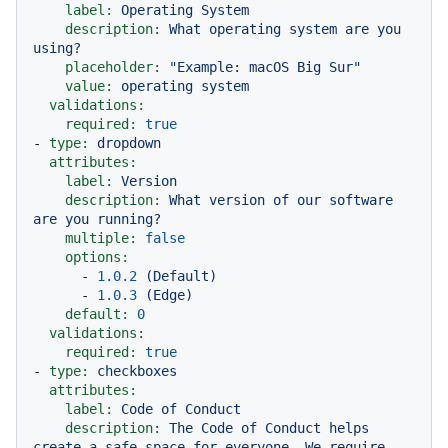
label:
Operating
System
description:
What
operating
system
are
you
using?
placeholder:
"Example: macOS Big Sur"
value:
operating
system
validations:
required:
true
-
type:
dropdown
attributes:
label:
Version
description:
What
version
of
our
software
are
you
running?
multiple:
false
options:
-
1.0
.2
(Default)
-
1.0
.3
(Edge)
default:
0
validations:
required:
true
-
type:
checkboxes
attributes:
label:
Code
of
Conduct
description:
The
Code
of
Conduct
helps
create
a
safe
space
for
everyone.
We
require