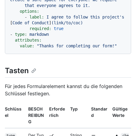
that
everyone
agrees
to
it.
options:
-
label:
I
agree
to
follow
this
project's
[
Code
of
Conduct
]
(link/to/coc)
required:
true
-
type:
markdown
attributes:
value:
"Thanks for completing our form!"
Tasten
Für jedes Formularelement kannst du die folgenden
Schlüssel festlegen.
Schlüss
BESCH
Erforde
Typ
Standar
Gültige
el
REIBUN
rlich
d
Werte
G
Der Typ
String
type
che