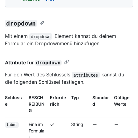
dropdown
Mit einem
-Element kannst du deinem
dropdown
Formular ein Dropdownmenü hinzufügen.
Attribute für
dropdown
Für den Wert des Schlüssels
kannst du
attributes
die folgenden Schlüssel festlegen.
Schlüss
BESCH
Erforde
Typ
Standar
Gültige
el
REIBUN
rlich
d
Werte
G
Eine im
String
label
Formula
r