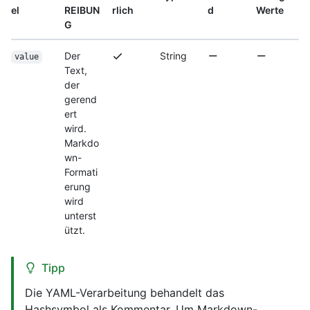
el
REIBUN
rlich
d
Werte
G
Der
String
value
Text,
der
gerend
ert
wird.
Markdo
wn-
Formati
erung
wird
unterst
ützt.
Tipp
Die YAML-Verarbeitung behandelt das
Hashsymbol als Kommentar. Um Markdown-