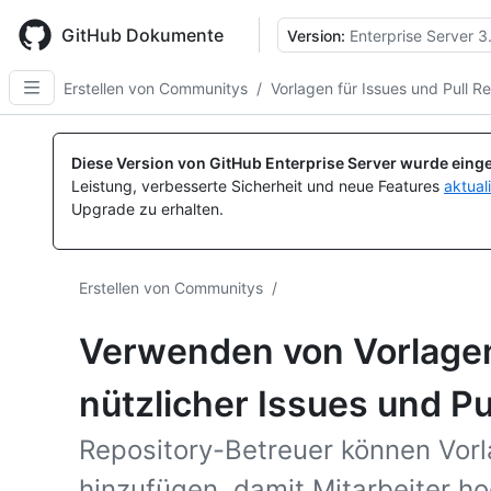
Skip
to
GitHub Dokumente
Version:
Enterprise Server 3
main
content
Erstellen von Communitys
/
Vorlagen für Issues und Pull R
Diese Version von GitHub Enterprise Server wurde einge
Leistung, verbesserte Sicherheit und neue Features
aktual
Upgrade zu erhalten.
Erstellen von Communitys
/
Verwenden von Vorlagen
nützlicher Issues und P
Repository-Betreuer können Vorl
hinzufügen, damit Mitarbeiter ho