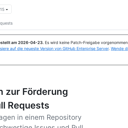
.15
Suchen oder Fragen
Copilot
equests
stellt am
2026-04-23
.
Es wird keine Patch-Freigabe vorgenommen, 
isiere auf die neueste Version von GitHub Enterprise Server
.
Wende di
 zur Förderung
ull Requests
agen in einem Repository
chwertige Issues und Pull