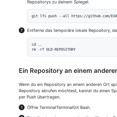
Repositorys zu deinem Spiegel.
Entferne das temporäre lokale Repository, das
cd ..

Ein Repository an einem anderen
Wenn du ein Repository an einem anderen Ort spi
Repository abrufen möchtest, kannst du einen S
per Push übertragen.
Öffne
Terminal
Terminal
Git Bash
.