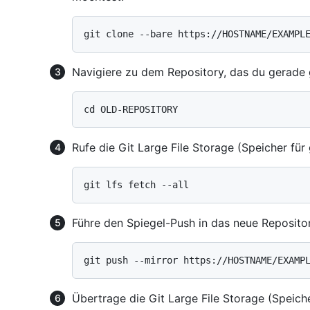
Navigiere zu dem Repository, das du gerade 
Rufe die Git Large File Storage (Speicher fü
Führe den Spiegel-Push in das neue Reposito
Übertrage die Git Large File Storage (Speich