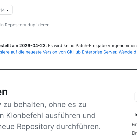
.14
Suchen oder Fragen
Copilot
in Repository duplizieren
stellt am
2026-04-23
.
Es wird keine Patch-Freigabe vorgenommen, 
isiere auf die neueste Version von GitHub Enterprise Server
.
Wende di
en
y zu behalten, ohne es zu
en Klonbefehl ausführen und
I
Ei
neue Repository durchführen.
Ei