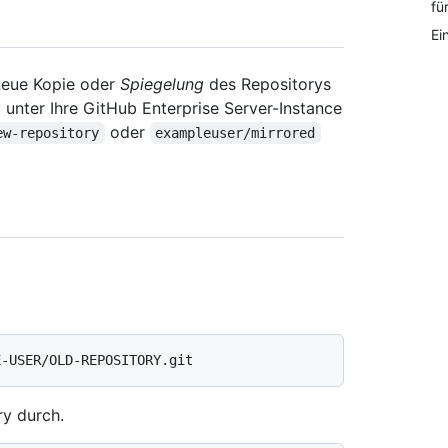
fü
Ei
neue Kopie oder
Spiegelung
des Repositorys
y
unter Ihre GitHub Enterprise Server-Instance
oder
ew-repository
exampleuser/mirrored
ry durch.