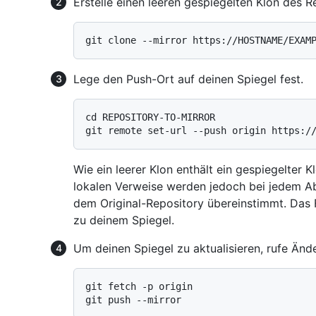
Erstelle einen leeren gespiegelten Klon des R
Lege den Push-Ort auf deinen Spiegel fest.
cd REPOSITORY-TO-MIRROR

Wie ein leerer Klon enthält ein gespiegelter 
lokalen Verweise werden jedoch bei jedem Ab
dem Original-Repository übereinstimmt. Das 
zu deinem Spiegel.
Um deinen Spiegel zu aktualisieren, rufe Änd
git fetch -p origin
