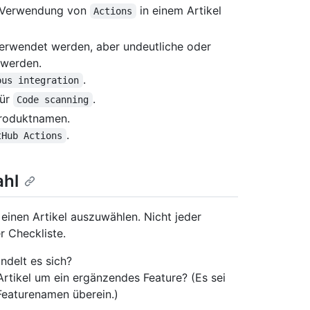
e Verwendung von
in einem Artikel
Actions
erwendet werden, aber undeutliche oder
 werden.
.
ous integration
ür
.
Code scanning
Produktnamen.
.
tHub Actions
ahl
einen Artikel auszuwählen. Nicht jeder
r Checkliste.
delt es sich?
 Artikel um ein ergänzendes Feature? (Es sei
eaturenamen überein.)