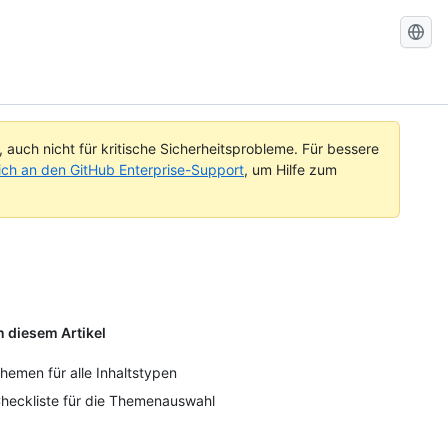
GitHub-
Dokument
durchsuc
auch nicht für kritische Sicherheitsprobleme. Für bessere
ch an den GitHub Enterprise-Support
, um Hilfe zum
n diesem Artikel
hemen für alle Inhaltstypen
heckliste für die Themenauswahl