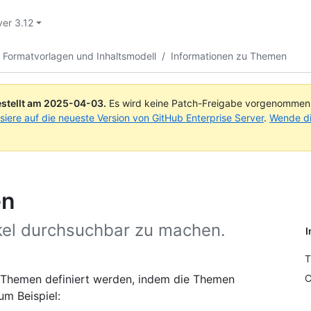
ver 3.12
r Formatvorlagen und Inhaltsmodell
/
Informationen zu Themen
stellt am
2025-04-03
.
Es wird keine Patch-Freigabe vorgenommen, 
isiere auf die neueste Version von GitHub Enterprise Server
.
Wende di
en
el durchsuchbar zu machen.
I
T
re Themen definiert werden, indem die Themen
C
um Beispiel: