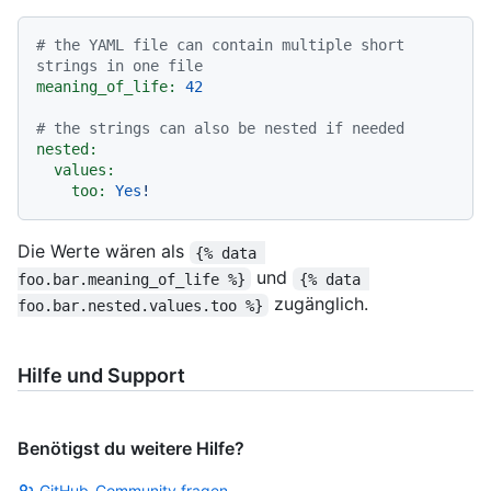
# the YAML file can contain multiple short 
strings in one file
meaning_of_life:
42
# the strings can also be nested if needed
nested:
values:
too:
Yes
!
Die Werte wären als
{% data 
und
foo.bar.meaning_of_life %}
{% data 
zugänglich.
foo.bar.nested.values.too %}
Hilfe und Support
Benötigst du weitere Hilfe?
GitHub-Community fragen